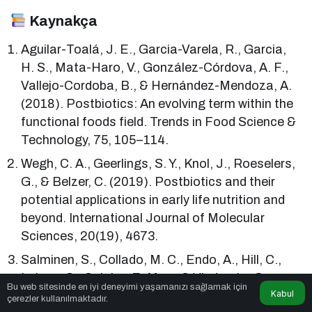
Kaynakça
Aguilar-Toalá, J. E., Garcia-Varela, R., Garcia,
H. S., Mata-Haro, V., González-Córdova, A. F.,
Vallejo-Cordoba, B., & Hernández-Mendoza, A.
(2018). Postbiotics: An evolving term within the
functional foods field. Trends in Food Science &
Technology, 75, 105–114.
Wegh, C. A., Geerlings, S. Y., Knol, J., Roeselers,
G., & Belzer, C. (2019). Postbiotics and their
potential applications in early life nutrition and
beyond. International Journal of Molecular
Sciences, 20(19), 4673.
Salminen, S., Collado, M. C., Endo, A., Hill, C.,
Lebeer, S., Quigley, E. M., … & Vinderola, G.
Bu web sitesinde en iyi deneyimi yaşamanızı sağlamak için
Kabul
(2021). The International Scientific Association
çerezler kullanılmaktadır.