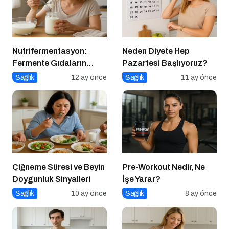
Nutrifermentasyon:
Neden Diyete Hep
Fermente Gıdaların
Pazartesi Başlıyoruz?
Beslenmedeki Yeri ve
Sağlık
12 ay önce
Sağlık
11 ay önce
Bilimsel Gerçekler
Çiğneme Süresi ve Beyin
Pre-Workout Nedir, Ne
Doygunluk Sinyalleri
İşe Yarar?
Sağlık
10 ay önce
Sağlık
8 ay önce