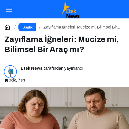
Postbiyotikler: Probiyotiklerin Yeni
Jenerasyonu mu?
Paylaş
Yorum Yap
Zayıflama İğneleri: Mucize mi, Bilimsel Bir
Sağlık
Araç mı?
Zayıflama İğneleri: Mucize mi,
Bilimsel Bir Araç mı?
Etek News
tarafından yayınlandı
6dk, 7sn