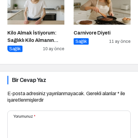
Kilo Almak İstiyorum:
Carnivore Diyeti
Sağlıklı Kilo Almanın
Sağlık
11 ay önce
Yolları
Sağlık
10 ay önce
Bir Cevap Yaz
E-posta adresiniz yayınlanmayacak.
Gerekli alanlar
*
ile
işaretlenmişlerdir
Yorumunuz
*