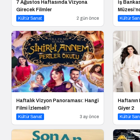
7 Ağustos Haftasında Vizyona
İş Bankas
Girecek Filmler
Müzesi’nd
Kültür Sanat
2 gün önce
Kültür San
Haftalık Vizyon Panoraması: Hangi
Haftanın
Filmi İzlemeli?
Giyer 2
Kültür Sanat
3 ay önce
Kültür San