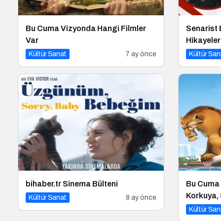
Bu Cuma Vizyonda Hangi Filmler
Senarist 
Var
Hikayeler
Kültür Sanat
7 ay önce
Kültür San
bihaber.tr Sinema Bülteni
Bu Cuma
Korkuya, 
Kültür Sanat
8 ay önce
Sinemasev
Kültür San