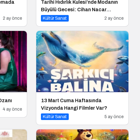
nemada
Tarihi Hıdırlık Kulesi’nde Modanın
Büyülü Gecesi: Cihan Nacar
Defilesi
2 ay önce
Kültür Sanat
2 ay önce
Ozanı
13 Mart Cuma Haftasında
Vizyonda Hangi Filmler Var?
4 ay önce
Kültür Sanat
5 ay önce