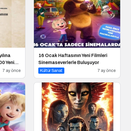
yılına
16 Ocak Haftasının Yeni Filmleri
00 Yeni
Sinemaseverlerle Buluşuyor
7 ay önce
Kültür Sanat
7 ay önce