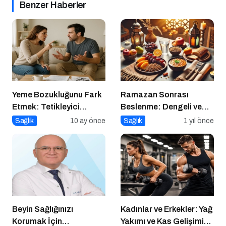
Benzer Haberler
Yeme Bozukluğunu Fark
Ramazan Sonrası
Etmek: Tetikleyici
Beslenme: Dengeli ve
Anlarla Yüzleşmek
Sağlıklı Bir Geçiş İçin
Sağlık
10 ay önce
Sağlık
1 yıl önce
İpuçları
Beyin Sağlığınızı
Kadınlar ve Erkekler: Yağ
Korumak İçin
Yakımı ve Kas Gelişimi