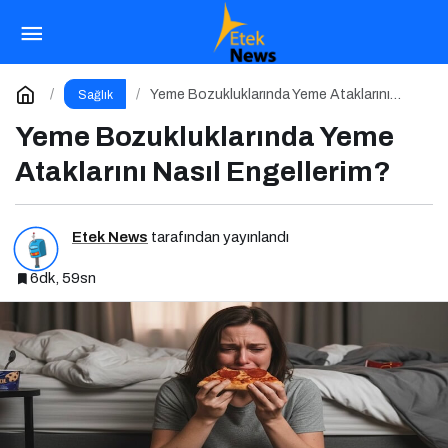
Ortoreksiya Nervoza: Sağlıklı Beslenme
Takıntısı
Paylaş
Yorum Yap
Yeme Bozukluklarında Yeme Ataklarını
Sağlık
Nasıl Engellerim?
Yeme Bozukluklarında Yeme
Ataklarını Nasıl Engellerim?
Etek News
tarafından yayınlandı
6dk, 59sn