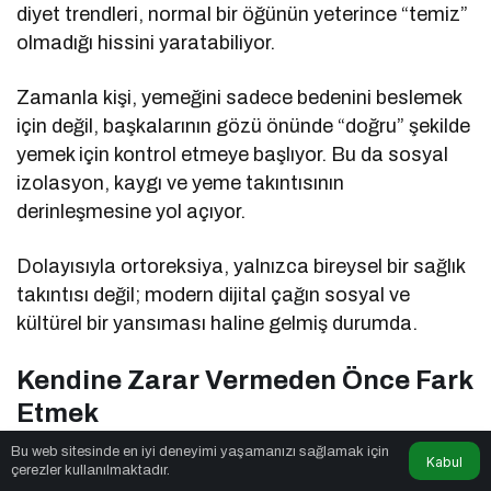
diyet trendleri, normal bir öğünün yeterince “temiz”
olmadığı hissini yaratabiliyor.
Zamanla kişi, yemeğini sadece bedenini beslemek
için değil, başkalarının gözü önünde “doğru” şekilde
yemek için kontrol etmeye başlıyor. Bu da sosyal
izolasyon, kaygı ve yeme takıntısının
derinleşmesine yol açıyor.
Dolayısıyla ortoreksiya, yalnızca bireysel bir sağlık
takıntısı değil; modern dijital çağın sosyal ve
kültürel bir yansıması haline gelmiş durumda.
Kendine Zarar Vermeden Önce Fark
Etmek
Bu web sitesinde en iyi deneyimi yaşamanızı sağlamak için
Ortoreksiya genellikle fark edilmesi en zor yeme
Kabul
çerezler kullanılmaktadır.
bozukluklarından biri.