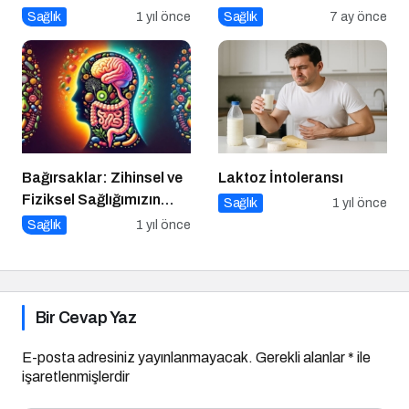
Uygulayabileceğiniz 7
Arasındaki Farklar
Sağlık
1 yıl önce
Sağlık
7 ay önce
Etkili Yöntem
Bağırsaklar: Zihinsel ve
Laktoz İntoleransı
Fiziksel Sağlığımızın
Sağlık
1 yıl önce
Gizli Yöneticisi!
Sağlık
1 yıl önce
Bir Cevap Yaz
E-posta adresiniz yayınlanmayacak.
Gerekli alanlar
*
ile
işaretlenmişlerdir