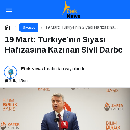
19 Mart: Türkiye’nin Siyasi Hafızasına Kazınan
Sivil Darbe
Yorum Yap
19 Mart: Türkiye’nin Siyasi Hafızasına
Siyaset
Kazınan Sivil Darbe
19 Mart: Türkiye’nin Siyasi
Hafızasına Kazınan Sivil Darbe
Etek News
tarafından yayınlandı
3dk, 15sn