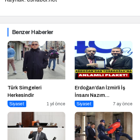
Benzer Haberler
Türk Simgeleri
Erdoğan’dan İzmirli İş
Herkesindir
İnsanı Nazım
Torbaoğlu’na Anlamlı
Siyaset
1 yıl önce
Siyaset
7 ay önce
Plaket