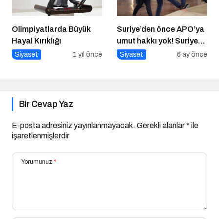
Olimpiyatlarda Büyük
Suriye’den önce APO’ya
Hayal Kırıklığı
umut hakkı yok! Suriye
düzelmeden APO’ya
Siyaset
1 yıl önce
Siyaset
6 ay önce
umut hakkı yok!
Bir Cevap Yaz
E-posta adresiniz yayınlanmayacak.
Gerekli alanlar
*
ile
işaretlenmişlerdir
Yorumunuz
*