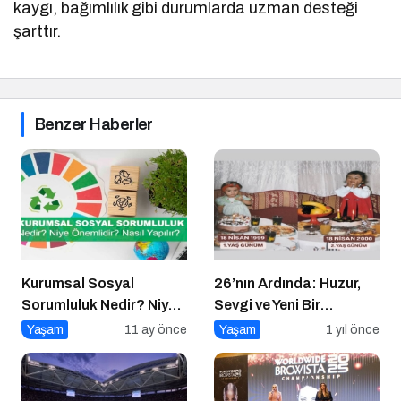
kaygı, bağımlılık gibi durumlarda uzman desteği
şarttır.
Benzer Haberler
Kurumsal Sosyal
26’nın Ardında: Huzur,
Sorumluluk Nedir? Niye
Sevgi ve Yeni Bir
Önemlidir? Kurumsal
Başlangıç
Yaşam
11 ay önce
Yaşam
1 yıl önce
Sosyal Sorumluluk Nasıl
Yapılır?