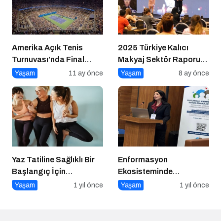
Amerika Açık Tenis
2025 Türkiye Kalıcı
Turnuvası’nda Final
Makyaj Sektör Raporu
Heyecanı Eurosport’ta!
Açıklandı
Yaşam
11 ay önce
Yaşam
8 ay önce
Yaz Tatiline Sağlıklı Bir
Enformasyon
Başlangıç İçin
Ekosisteminde
Beslenme
Dezenformasyon ve
Yaşam
1 yıl önce
Yaşam
1 yıl önce
Çözüm Arayışları