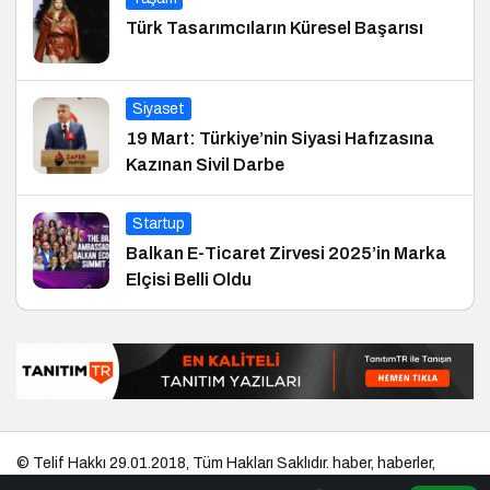
Türk Tasarımcıların Küresel Başarısı
Siyaset
19 Mart: Türkiye’nin Siyasi Hafızasına
Kazınan Sivil Darbe
Startup
Balkan E-Ticaret Zirvesi 2025’in Marka
Elçisi Belli Oldu
© Telif Hakkı 29.01.2018, Tüm Hakları Saklıdır.
haber
,
haberler
,
gezilecek yerler
,
en iyiler listesi
,
bihaber
,
startup
,
sağlıklı
,
eshaber
,