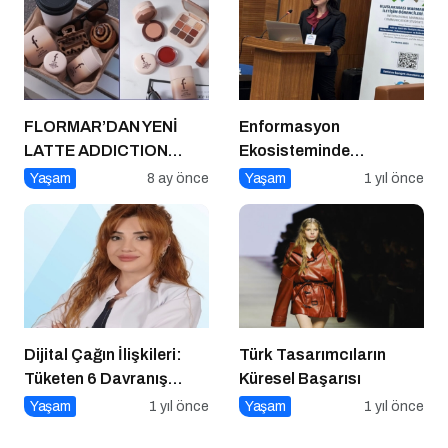
FLORMAR’DAN YENİ
Enformasyon
LATTE ADDICTION
Ekosisteminde
KOLEKSİYONU:
Dezenformasyon ve
Yaşam
8 ay önce
Yaşam
1 yıl önce
Kahvenin sıcak
Çözüm Arayışları
tonlarıyla makyaj
rutinine doğal bir
sıcaklık kat!
Dijital Çağın İlişkileri:
Türk Tasarımcıların
Tüketen 6 Davranış
Küresel Başarısı
Biçimi
Yaşam
1 yıl önce
Yaşam
1 yıl önce