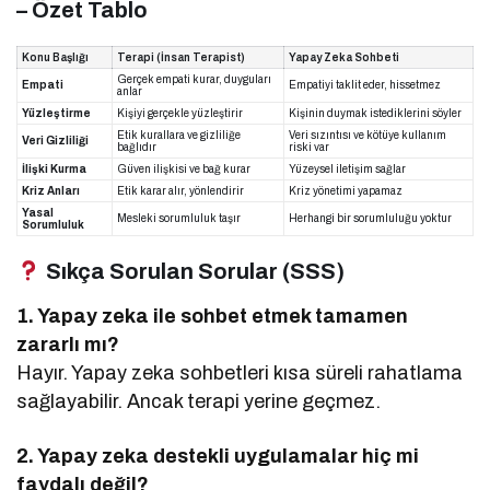
– Özet Tablo
Konu Başlığı
Terapi (İnsan Terapist)
Yapay Zeka Sohbeti
Gerçek empati kurar, duyguları
Empati
Empatiyi taklit eder, hissetmez
anlar
Yüzleştirme
Kişiyi gerçekle yüzleştirir
Kişinin duymak istediklerini söyler
Etik kurallara ve gizliliğe
Veri sızıntısı ve kötüye kullanım
Veri Gizliliği
bağlıdır
riski var
İlişki Kurma
Güven ilişkisi ve bağ kurar
Yüzeysel iletişim sağlar
Kriz Anları
Etik karar alır, yönlendirir
Kriz yönetimi yapamaz
Yasal
Mesleki sorumluluk taşır
Herhangi bir sorumluluğu yoktur
Sorumluluk
Sıkça Sorulan Sorular (SSS)
1. Yapay zeka ile sohbet etmek tamamen
zararlı mı?
Hayır. Yapay zeka sohbetleri kısa süreli rahatlama
sağlayabilir. Ancak terapi yerine geçmez.
2. Yapay zeka destekli uygulamalar hiç mi
faydalı değil?