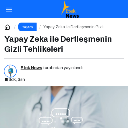
Pestisit Tehlikesi: Arıların Yok Oluşu Gıda
Zincirini Çökertiyor!
Paylaş
Yorum Yap
Yapay Zeka ile Dertleşmenin Gizli
Yaşam
Tehlikeleri
Yapay Zeka ile Dertleşmenin
Gizli Tehlikeleri
Etek News
tarafından yayınlandı
3dk, 3sn