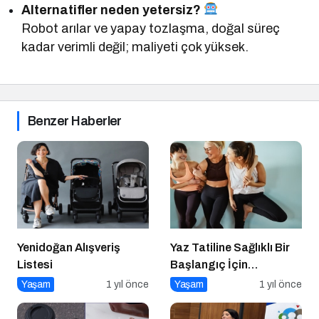
Alternatifler neden yetersiz?
Robot arılar ve yapay tozlaşma, doğal süreç
kadar verimli değil; maliyeti çok yüksek.
Benzer Haberler
Yenidoğan Alışveriş
Yaz Tatiline Sağlıklı Bir
Listesi
Başlangıç İçin
Beslenme
Yaşam
1 yıl önce
Yaşam
1 yıl önce