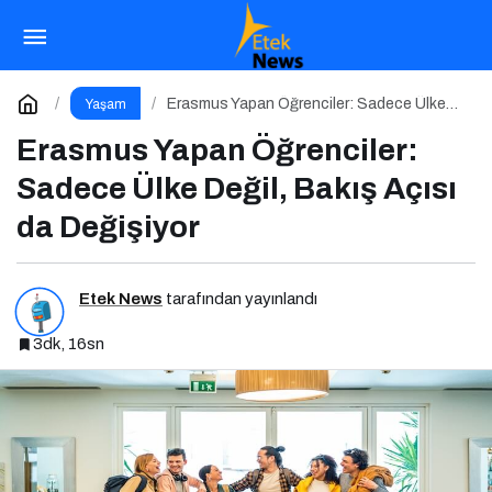
Dijital Çağın İlişkileri: Tüketen 6 Davranış
Biçimi
Paylaş
Yorum Yap
Erasmus Yapan Öğrenciler: Sadece Ülke
Yaşam
Değil, Bakış Açısı da Değişiyor
Erasmus Yapan Öğrenciler:
Sadece Ülke Değil, Bakış Açısı
da Değişiyor
Etek News
tarafından yayınlandı
3dk, 16sn