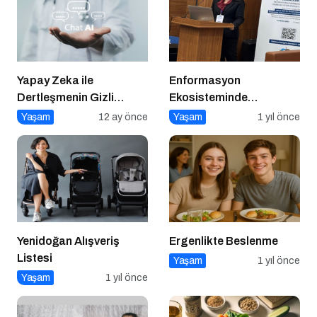
Yapay Zeka ile
Enformasyon
Dertleşmenin Gizli
Ekosisteminde
Tehlikeleri
Dezenformasyon ve
Yaşam
12 ay önce
Yaşam
1 yıl önce
Çözüm Arayışları
Yenidoğan Alışveriş
Ergenlikte Beslenme
Listesi
Yaşam
1 yıl önce
Yaşam
1 yıl önce