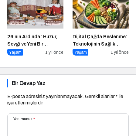
26’nın Ardında: Huzur,
Dijital Çağda Beslenme:
Sevgi ve Yeni Bir
Teknolojinin Sağlık
Başlangıç
Üzerindeki Etkileri ve
Yaşam
1 yıl önce
Yaşam
1 yıl önce
Yeni Alışkanlıklar
Bir Cevap Yaz
E-posta adresiniz yayınlanmayacak.
Gerekli alanlar
*
ile
işaretlenmişlerdir
Yorumunuz
*