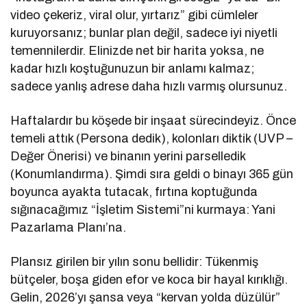
video çekeriz, viral olur, yırtarız” gibi cümleler
kuruyorsanız; bunlar plan değil, sadece iyi niyetli
temennilerdir. Elinizde net bir harita yoksa, ne
kadar hızlı koştuğunuzun bir anlamı kalmaz;
sadece yanlış adrese daha hızlı varmış olursunuz.
Haftalardır bu köşede bir inşaat sürecindeyiz. Önce
temeli attık (Persona dedik), kolonları diktik (UVP –
Değer Önerisi) ve binanın yerini parselledik
(Konumlandırma). Şimdi sıra geldi o binayı 365 gün
boyunca ayakta tutacak, fırtına koptuğunda
sığınacağımız “İşletim Sistemi”ni kurmaya: Yani
Pazarlama Planı’na.
Plansız girilen bir yılın sonu bellidir: Tükenmiş
bütçeler, boşa giden efor ve koca bir hayal kırıklığı.
Gelin, 2026’yı şansa veya “kervan yolda düzülür”