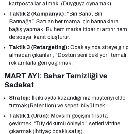
kartpostallar atmak. (Duyguya oynamak).
Taktik 2 (Kampanya):
“Biri Sana, Biri
Barınağa”. Satılan her mama için barınaklara
bağış yapmak. Bu hem marka itibarını artırır hem
de sosyal kanıt oluşturur.
Taktik 3 (Retargeting):
Ocak ayında siteye girip
almadan çıkanları, “Dostun seni bekliyor” temalı
reklamlarla geri çağırmak.
MART AYI: Bahar Temizliği ve
Sadakat
Strateji:
İlk iki ayda kazandığımız müşteriyi elde
tutmak (Retention) ve sepeti büyütmek.
Taktik 1 (Ürün):
Mevsim geçişini fırsata
çevirmek. “Tüy dökümü önleyici” setleri vitrine
çıkarmak (İhtiyaç odaklı satış).