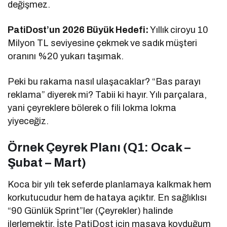
değişmez.
PatiDost’un 2026 Büyük Hedefi:
Yıllık ciroyu 10
Milyon TL seviyesine çekmek ve sadık müşteri
oranını %20 yukarı taşımak.
Peki bu rakama nasıl ulaşacaklar? “Bas parayı
reklama” diyerek mi? Tabii ki hayır. Yılı parçalara,
yani çeyreklere bölerek o fili lokma lokma
yiyeceğiz.
Örnek Çeyrek Planı (Q1: Ocak –
Şubat – Mart)
Koca bir yılı tek seferde planlamaya kalkmak hem
korkutucudur hem de hataya açıktır. En sağlıklısı
“90 Günlük Sprint”ler (Çeyrekler) halinde
ilerlemektir. İşte PatiDost için masaya koyduğum