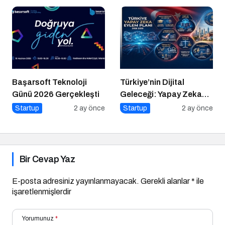
Başarsoft Teknoloji
Türkiye’nin Dijital
Günü 2026 Gerçekleşti
Geleceği: Yapay Zeka
Çağında “BİLGE”
Startup
2 ay önce
Startup
2 ay önce
Hamlesi
Bir Cevap Yaz
E-posta adresiniz yayınlanmayacak.
Gerekli alanlar
*
ile
işaretlenmişlerdir
Yorumunuz
*