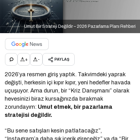
Umut Bir Strateji Değildir – 2026 Pazarlama Planı Rehberi
+
-
PAYLAŞ
2026’ya resmen giriş yaptık. Takvimdeki yaprak
değişti, herkesin içi kıpır kıpır, yeni hedefler havada
uçuşuyor. Ama durun, bir “Kriz Danışmanı” olarak
hevesinizi biraz kursağınızda bırakmak
zorundayım:
Umut etmek, bir pazarlama
stratejisi değildir.
“Bu sene satışları kesin patlatacağız”,
“Instagram’a daha sık içerik gireceğiz” ya da “Bir