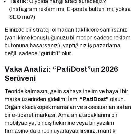
Taktik:
O yolda hangi aracı süreceğiz?
(Instagram reklamı mı, E-posta bülteni mi, yoksa
SEO mu?)
Elinizde bir strateji olmadan taktiklere sarılırsanız
(yani kime konuştuğunuzu bilmeden sadece reklam
butonuna basarsanız), yaptığınız iş pazarlama
değil, sadece “gürültü” olur.
Vaka Analizi: “PatiDost”un 2026
Serüveni
Teoride kalmasın, gelin sahaya inelim ve hayali bir
marka üzerinden gidelim: İsmi
“PatiDost”
olsun.
Organik kedi/köpek mamaları ve aksesuarları satan
bir e-ticaret markası. Ama anlatacaklarımı bir
mobilyacıya, bir diş hekimine veya bir yazılım
firmasına da birebir uyarlayabilirsiniz, mantık