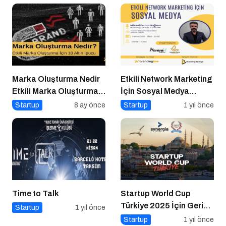
Marka Oluşturma Nedir
Etkili Network Marketing
Etkili Marka Oluşturma
İçin Sosyal Medya
için 10 Altın İpucu
Etkinliği İçin Geri Sayım!
Startup
8 ay önce
Startup
1 yıl önce
Time to Talk
Startup World Cup
Türkiye 2025 İçin Geri
Startup
1 yıl önce
Sayım!
Startup
1 yıl önce