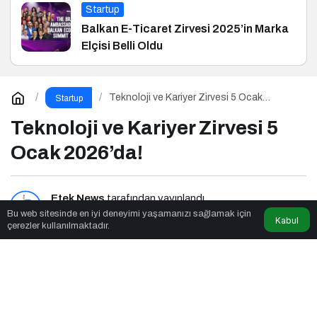
Startup
Balkan E-Ticaret Zirvesi 2025’in Marka
Elçisi Belli Oldu
Teknoloji ve Kariyer Zirvesi 5 Ocak
Startup
2026’da!
Teknoloji ve Kariyer Zirvesi 5
Ocak 2026’da!
Etek News
tarafından yayınlandı
Bu web sitesinde en iyi deneyimi yaşamanızı sağlamak için
Kabul
çerezler kullanılmaktadır.
2dk, 13sn