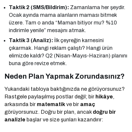
Taktik 2 (SMS/Bildirim):
Zamanlama her şeydir.
Ocak ayında mama alanların maması bitmek
üzere. Tam o anda “Maman bitiyor mu? %10
indirimle yenile” mesajını atmak.
Taktik 3 (Analiz):
İlk çeyreğin karnesini
çıkarmak. Hangi reklam çalıştı? Hangi ürün
elimizde kaldı? Q2 (Nisan-Mayıs-Haziran) planını
buna göre revize etmek.
Neden Plan Yapmak Zorundasınız?
Yukarıdaki tabloya baktığınızda ne görüyorsunuz?
Rastgele paylaşılmış postlar değil; bir
hikâye
,
arkasında bir
matematik
ve bir
amaç
görüyorsunuz. Doğru bir plan, ancak
doğru bir
analizle
başlar ve size şunları kazandırır: