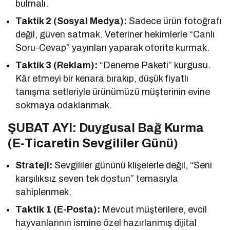
bulmalı.
Taktik 2 (Sosyal Medya):
Sadece ürün fotoğrafı
değil, güven satmak. Veteriner hekimlerle “Canlı
Soru-Cevap” yayınları yaparak otorite kurmak.
Taktik 3 (Reklam):
“Deneme Paketi” kurgusu.
Kâr etmeyi bir kenara bırakıp, düşük fiyatlı
tanışma setleriyle ürünümüzü müşterinin evine
sokmaya odaklanmak.
ŞUBAT AYI: Duygusal Bağ Kurma
(E-Ticaretin Sevgililer Günü)
Strateji:
Sevgililer gününü klişelerle değil, “Seni
karşılıksız seven tek dostun” temasıyla
sahiplenmek.
Taktik 1 (E-Posta):
Mevcut müşterilere, evcil
hayvanlarının ismine özel hazırlanmış dijital