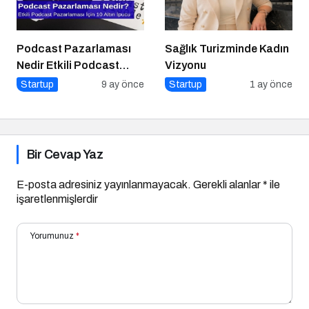
Podcast Pazarlaması
Sağlık Turizminde Kadın
Nedir Etkili Podcast
Vizyonu
Pazarlaması için 10
Startup
9 ay önce
Startup
1 ay önce
Altın İpucu
Bir Cevap Yaz
E-posta adresiniz yayınlanmayacak.
Gerekli alanlar
*
ile
işaretlenmişlerdir
Yorumunuz
*