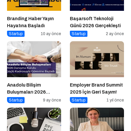
Branding Haber Yayın
Başarsoft Teknoloji
Hayatına Başladı
Günü 2026 Gerçekleşti
Startup
10 ay önce
Startup
2 ay önce
Anadolu Bilişim
Employer Brand Summit
Buluşmaları 2026
2025 İçin Geri Sayım!
Danışma Kurulu Güçlü
Startup
9 ay önce
Startup
1 yıl önce
Kadrosuyla Görevine
Başladı