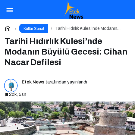
Haftalık Vizyon Panoraması: Hangi Filmi
İzlemeli?
Paylaş
Yorum Yap
Tarihi Hıdırlık Kulesi’nde Modanın
Kültür Sanat
Büyülü Gecesi: Cihan Nacar Defilesi
Tarihi Hıdırlık Kulesi’nde
Modanın Büyülü Gecesi: Cihan
Nacar Defilesi
Etek News
tarafından yayınlandı
2dk, 5sn