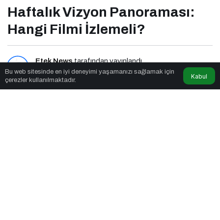
Haftalık Vizyon Panoraması:
Hangi Filmi İzlemeli?
Etek News
tarafından yayınlandı
Bu web sitesinde en iyi deneyimi yaşamanızı sağlamak için
Kabul
çerezler kullanılmaktadır.
6dk, 36sn
Haftalık Vizyon Panoraması: Hangi Filmi İzlemeli?