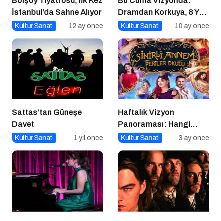
Bolşoy Tiyatrosu, İlk Kez
Bu Cuma Vizyonda:
İstanbul’da Sahne Alıyor
Dramdan Korkuya, 8 Yeni
Film Sinemaseverlerle
Kültür Sanat
12 ay önce
Kültür Sanat
10 ay önce
Buluşuyor!
Sattas’tan Güneşe
Haftalık Vizyon
Davet
Panoraması: Hangi
Filmi İzlemeli?
Kültür Sanat
1 yıl önce
Kültür Sanat
3 ay önce