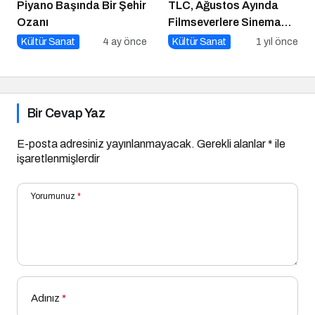
Piyano Başında Bir Şehir
TLC, Ağustos Ayında
Ozanı
Filmseverlere Sinema
Dolu Akşamlar Sunuyor
Kültür Sanat
4 ay önce
Kültür Sanat
1 yıl önce
Bir Cevap Yaz
E-posta adresiniz yayınlanmayacak.
Gerekli alanlar
*
ile
işaretlenmişlerdir
Yorumunuz
*
Adınız
*