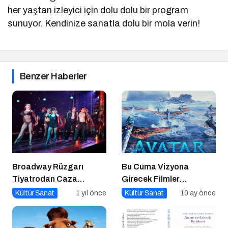
her yaştan izleyici için dolu dolu bir program
sunuyor. Kendinize sanatla dolu bir mola verin!
Benzer Haberler
Broadway Rüzgarı
Bu Cuma Vizyona
Tiyatrodan Caza
Girecek Filmler
Dopdolu Bir Program
Açıklandı
Kültür Sanat
1 yıl önce
Kültür Sanat
10 ay önce