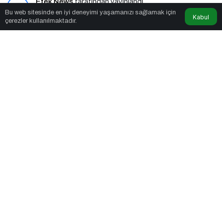
Etek News
tarafından yayınlandı
Bu web sitesinde en iyi deneyimi yaşamanızı sağlamak için
Kabul
çerezler kullanılmaktadır.
2dk, 51sn
Ankara’da Bahar Müzikle Başladı
PAYLAŞ