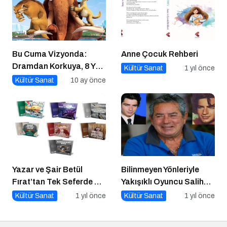
Bu Cuma Vizyonda:
Anne Çocuk Rehberi
Dramdan Korkuya, 8 Yeni
Kültür Sanat
1 yıl önce
Film Sinemaseverlerle
Kültür Sanat
10 ay önce
Buluşuyor!
Yazar ve Şair Betül
Bilinmeyen Yönleriyle
Fırat’tan Tek Seferde 7
Yakışıklı Oyuncu Salih
Kitap Müjdesi
GÜNEY ile Söyleşi
Kültür Sanat
1 yıl önce
Kültür Sanat
1 yıl önce