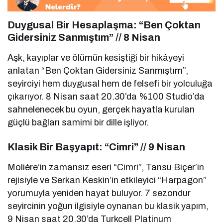
Duygusal Bir Hesaplaşma: “Ben Çoktan
Gidersiniz Sanmıştım” // 8 Nisan
Aşk, kayıplar ve ölümün kesiştiği bir hikâyeyi
anlatan “Ben Çoktan Gidersiniz Sanmıştım”,
seyirciyi hem duygusal hem de felsefi bir yolculuğa
çıkarıyor. 8 Nisan saat 20.30’da %100 Studio’da
sahnelenecek bu oyun, gerçek hayatla kurulan
güçlü bağları samimi bir dille işliyor.
Klasik Bir Başyapıt: “Cimri” // 9 Nisan
Molière’in zamansız eseri “Cimri”, Tansu Biçer’in
rejisiyle ve Serkan Keskin’in etkileyici “Harpagon”
yorumuyla yeniden hayat buluyor. 7 sezondur
seyircinin yoğun ilgisiyle oynanan bu klasik yapım,
9 Nisan saat 20.30’da Turkcell Platinum