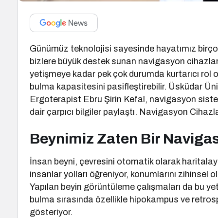
Günümüz teknolojisi sayesinde hayatımız birçok
bizlere büyük destek sunan navigasyon cihazları
yetişmeye kadar pek çok durumda kurtarıcı rol 
bulma kapasitesini pasifleştirebilir. Üsküda
Ergoterapist Ebru Şirin Kefal, navigasyon sisteml
dair çarpıcı bilgiler paylaştı. Navigasyon Cihaz
Beynimiz Zaten Bir Navigas
İnsan beyni, çevresini otomatik olarak harital
insanlar yolları öğreniyor, konumlarını zihinsel o
Yapılan beyin görüntüleme çalışmaları da bu yet
bulma sırasında özellikle hipokampus ve retrosple
gösteriyor.