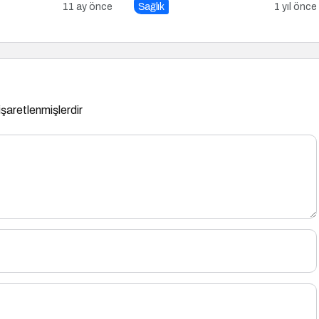
11 ay önce
Sağlık
1 yıl önce
 işaretlenmişlerdir