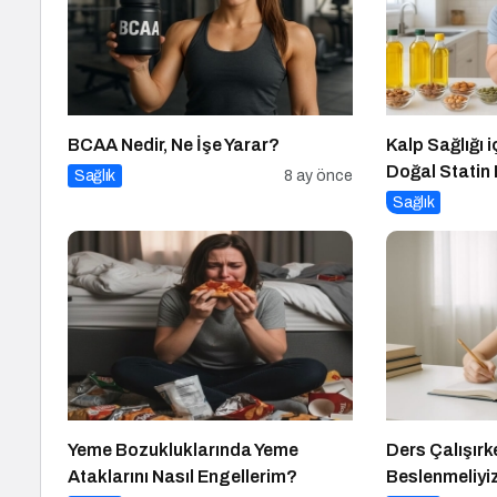
BCAA Nedir, Ne İşe Yarar?
Kalp Sağlığı i
Doğal Statin 
Sağlık
8 ay önce
Sağlık
Yeme Bozukluklarında Yeme
Ders Çalışırk
Ataklarını Nasıl Engellerim?
Beslenmeliyi