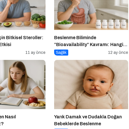
çin Bitkisel Steroller:
Beslenme Biliminde
Etkisi
“Bioavailability” Kavramı: Hangi
Besin Ne Kadar Emilir?
11 ay önce
Sağlık
12 ay önce
en Nasıl
Yarık Damak ve Dudakla Doğan
z?
Bebeklerde Beslenme