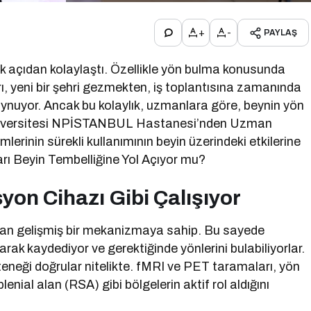
+
-
PAYLAŞ
 açıdan kolaylaştı. Özellikle yön bulma konusunda
, yeni bir şehri gezmekten, iş toplantısına zamanında
oynuyor. Ancak bu kolaylık, uzmanlara göre, beynin yön
r Üniversitesi NPİSTANBUL Hastanesi’nden Uzman
erinin sürekli kullanımının beyin üzerindeki etkilerine
ları Beyin Tembelliğine Yol Açıyor mu?
yon Cihazı Gibi Çalışıyor
ayan gelişmiş bir mekanizmaya sahip. Bu sayede
larak kaydediyor ve gerektiğinde yönlerini bulabiliyorlar.
eneği doğrular nitelikte. fMRI ve PET taramaları, yön
nial alan (RSA) gibi bölgelerin aktif rol aldığını