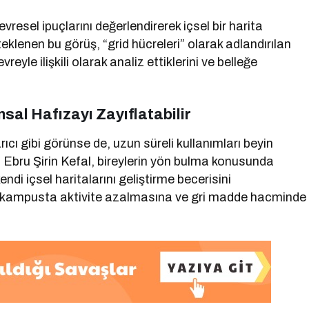
resel ipuçlarını değerlendirerek içsel bir harita
eklenen bu görüş, “grid hücreleri” olarak adlandırılan
reyle ilişkili olarak analiz ettiklerini ve belleğe
al Hafızayı Zayıflatabilir
cı gibi görünse de, uzun süreli kullanımları beyin
. Ebru Şirin Kefal, bireylerin yön bulma konusunda
endi içsel haritalarını geliştirme becerisini
hipokampusta aktivite azalmasına ve gri madde hacminde