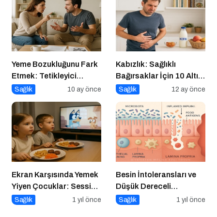
Yeme Bozukluğunu Fark
Kabızlık: Sağlıklı
Etmek: Tetikleyici
Bağırsaklar İçin 10 Altın
Anlarla Yüzleşmek
Öneri
Sağlık
10 ay önce
Sağlık
12 ay önce
Ekran Karşısında Yemek
Besin İntoleransları ve
Yiyen Çocuklar: Sessiz
Düşük Dereceli
Tehlike
Enflamasyonun Kronik
Sağlık
1 yıl önce
Sağlık
1 yıl önce
Hastalıklara Etkisi