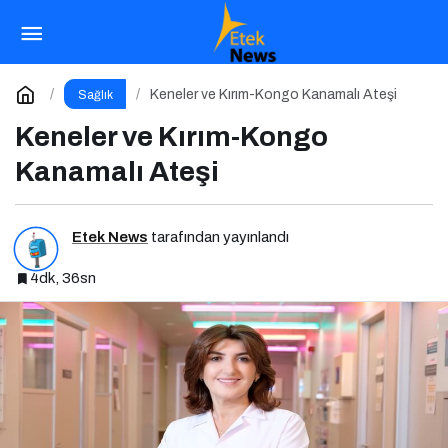
Polikistik Over Sendromu: Birçok Kadının
Sessiz Yoldaşı
Paylaş
Yorum Yap
Keneler ve Kırım-Kongo Kanamalı Ateşi
Sağlık
Keneler ve Kırım-Kongo
Kanamalı Ateşi
Etek News
tarafından yayınlandı
4dk, 36sn