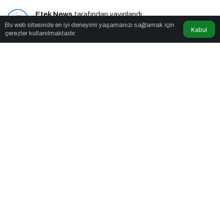
Etek News
tarafından yayınlandı
Bu web sitesinde en iyi deneyimi yaşamanızı sağlamak için
Kabul
çerezler kullanılmaktadır.
5dk, 42sn
Polikistik Over Sendromu: Birçok Kadının Sessiz Yoldaşı
PAYLAŞ