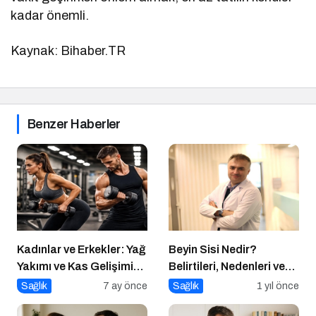
kadar önemli.
Kaynak: Bihaber.TR
Benzer Haberler
Kadınlar ve Erkekler: Yağ
Beyin Sisi Nedir?
Yakımı ve Kas Gelişimi
Belirtileri, Nedenleri ve
Arasındaki Farklar
Korunma Yolları
Sağlık
7 ay önce
Sağlık
1 yıl önce