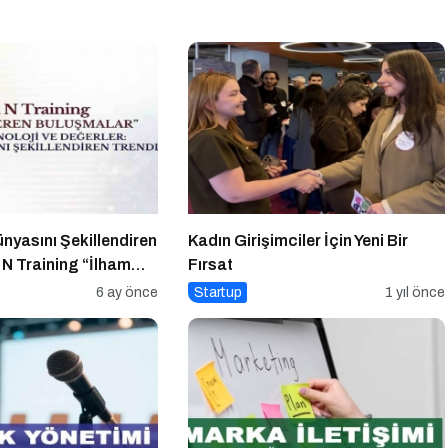
nyasını Şekillendiren
Kadın Girişimciler İçin Yeni Bir
 N Training “İlham
Fırsat
alar” Serisinde!
6 ay önce
Startup
1 yıl önce