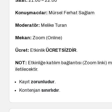
Saat:
21.00 – 22.00
Konuşmacılar:
Mürsel Ferhat Sağlam
Moderatör:
Melike Turan
Mekan:
Zoom (Online)
Ücret:
Etkinlik
ÜCRETSİZDİR
.
NOT:
Etkinliğe katılım bağlantısı (Zoom linki) 
iletilecektir.
Kayıt
zorunludur
.
Kontenjan
sınırlıdır
.