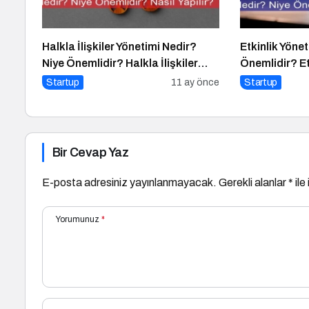
Halkla İlişkiler Yönetimi Nedir?
Etkinlik Yöne
Niye Önemlidir? Halkla İlişkiler
Önemlidir? Et
Yönetimi Nasıl Yapılır?
Yapılır?
Startup
11 ay önce
Startup
Bir Cevap Yaz
E-posta adresiniz yayınlanmayacak.
Gerekli alanlar
*
ile
Yorumunuz
*