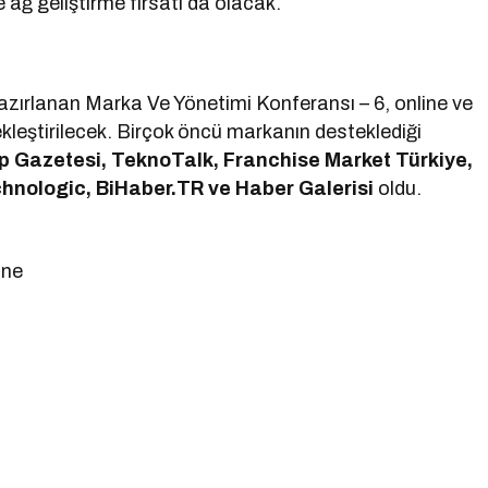
 ağ geliştirme fırsatı da olacak.
azırlanan Marka Ve Yönetimi Konferansı – 6, online ve
ekleştirilecek. Birçok öncü markanın desteklediği
p Gazetesi, TeknoTalk, Franchise Market Türkiye,
chnologic, BiHaber.TR ve Haber Galerisi
oldu.
ine