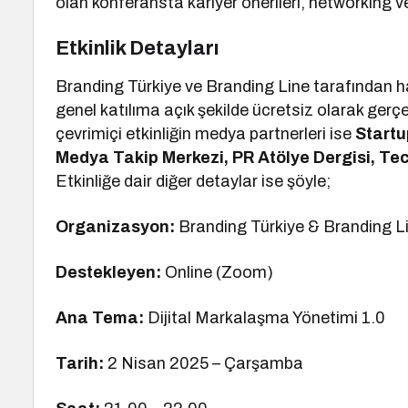
olan konferansta kariyer önerileri, networking ve
Etkinlik Detayları
Branding Türkiye ve Branding Line tarafından h
genel katılıma açık şekilde ücretsiz olarak gerç
çevrimiçi etkinliğin medya partnerleri ise
Startu
Medya Takip Merkezi, PR Atölye Dergisi, Te
Etkinliğe dair diğer detaylar ise şöyle;
Organizasyon:
Branding Türkiye & Branding L
Destekleyen:
Online (Zoom)
Ana Tema:
Dijital Markalaşma Yönetimi 1.0
Tarih:
2 Nisan 2025 – Çarşamba