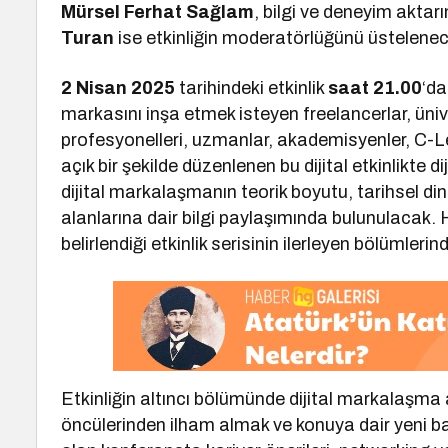
Mürsel Ferhat Sağlam
, bilgi ve deneyim akta
Turan
ise etkinliğin moderatörlüğünü üstelene
2 Nisan 2025
tarihindeki etkinlik
saat 21.00
‘da
markasını inşa etmek isteyen freelancerlar, üniv
profesyonelleri, uzmanlar, akademisyenler, C-Le
açık bir şekilde düzenlenen bu dijital etkinlikte
dijital markalaşmanın teorik boyutu, tarihsel 
alanlarına dair bilgi paylaşımında bulunulacak.
belirlendiği etkinlik serisinin ilerleyen bölümler
Etkinliğin altıncı bölümünde dijital markalaşm
öncülerinden ilham almak ve konuya dair yeni ba