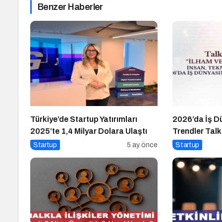
Benzer Haberler
Türkiye’de Startup Yatırımları
2026’da İş Dü
2025’te 1,4 Milyar Dolara Ulaştı
Trendler Talk
Veren Buluşm
Startup
5 ay önce
Startup