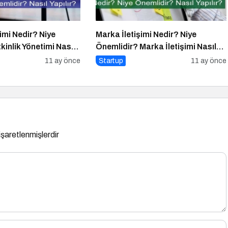
timi Nedir? Niye
Marka İletişimi Nedir? Niye
kinlik Yönetimi Nasıl
Önemlidir? Marka İletişimi Nasıl
Yapılır?
11 ay önce
Startup
11 ay önce
 işaretlenmişlerdir