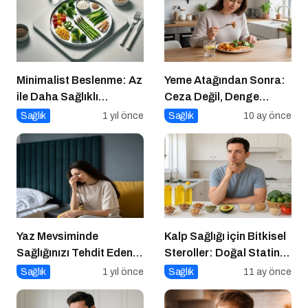
Minimalist Beslenme: Az
Yeme Atağından Sonra:
ile Daha Sağlıklı
Ceza Değil, Denge
Yaşamak
Zamanı
Sağlık
1 yıl önce
Sağlık
10 ay önce
Yaz Mevsiminde
Kalp Sağlığı için Bitkisel
Sağlığınızı Tehdit Eden
Steroller: Doğal Statin
Hastalıklara Dikkat!
Etkisi
Sağlık
1 yıl önce
Sağlık
11 ay önce