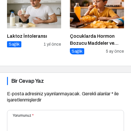
Laktoz İntoleransı
Çocuklarda Hormon
Bozucu Maddeler ve
Sağlık
1 yıl önce
Paketli Gıdalar
Sağlık
5 ay önce
Bir Cevap Yaz
E-posta adresiniz yayınlanmayacak.
Gerekli alanlar
*
ile
işaretlenmişlerdir
Yorumunuz
*