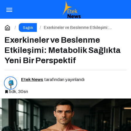
Menopozda Kemik Sağlığı ve Riskleri
Paylaş
Yorum Yap
Exerkineler ve Beslenme Etkileşimi:
Sağlık
Metabolik Sağlıkta Yeni Bir Perspektif
Exerkineler ve Beslenme
Etkileşimi: Metabolik Sağlıkta
Yeni Bir Perspektif
Etek News
tarafından yayınlandı
5dk, 30sn