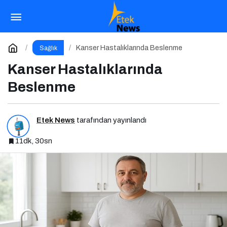
Polikistik Over Sendromu ve Beslenme
Paylaş
Yorum Yap
Kanser Hastalıklarında Beslenme
Sağlık
Kanser Hastalıklarında
Beslenme
Etek News
tarafından yayınlandı
11dk, 30sn