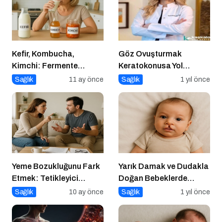
Kefir, Kombucha,
Göz Ovuşturmak
Kimchi: Fermente
Keratokonusa Yol
Gıdalar Sağlıkta Yeni
Açabilir
Sağlık
11 ay önce
Sağlık
1 yıl önce
Trend mi?
Yeme Bozukluğunu Fark
Yarık Damak ve Dudakla
Etmek: Tetikleyici
Doğan Bebeklerde
Anlarla Yüzleşmek
Beslenme
Sağlık
10 ay önce
Sağlık
1 yıl önce