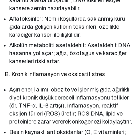
salamuralarda oluşabilir; DNA alkillemesiyle
kansere zemin hazırlayabilir.
Aflatoksinler: Nemli koşullarda saklanmış kuru
gıdalarda gelişen küflerin toksinleri; özellikle
karaciğer kanseri ile ilişkilidir.
Alkolün metaboliti asetaldehit: Asetaldehit DNA
hasarına yol açar; ağız, özofagus ve karaciğer
kanserleri riski artar.
B. Kronik inflamasyon ve oksidatif stres
Aşırı enerji alımı, obezite ve işlenmiş gıda ağırlıklı
diyet kronik düşük dereceli inflamasyonu tetikler
(ör. TNF-α, IL-6 artışı). İnflamasyon, reaktif
oksijen türleri (ROS) üretir; ROS DNA, lipid ve
proteinlere zarar vererek onkogenezi kolaylaştırır.
Besin kaynaklı antioksidanlar (C, E vitaminleri;