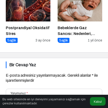
Postprandiyal Oksidatif
Bebeklerde Gaz
Stres
Sancısı: Nedenleri,
Belirtileri ve Etkili
Sağlık
3 ay önce
Sağlık
1 yıl önce
Çözümler
Bir Cevap Yaz
E-posta adresiniz yayınlanmayacak.
Gerekli alanlar
*
ile
işaretlenmişlerdir
Yorumunuz
*
Bu web sitesinde en iyi deneyimi yaşamanızı sağlamak için
Kabul
çerezler kullanılmaktadır.