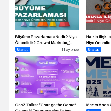
Büyüme Pazarlaması Nedir? Niye
Halkla İlişkil
Önemlidir? Growht Marketıng
Niye Önemlidir
Nasıl Yapılır?
Yönetimi Nasıl
Startup
11 ay önce
Startup
GenZ Talks: “Change the Game” –
MerterModa 
Geleceği Tasarlayanlar Sahne