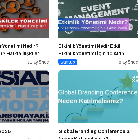
er Yönetimi Nedir?
Etkinlik Yönetimi Nedir Etkili
? Halkla İlişkiler
Etkinlik Yönetimi İçin 10 Altın
 Yapılır?
İpucu
11 ay önce
Startup
8 ay önce
2025
Global Branding Conference’a
Neden Katılmalısınız?