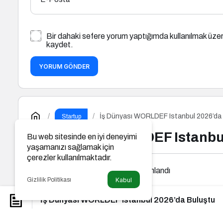
Bir dahaki sefere yorum yaptığımda kullanılmak üzer
kaydet.
YORUM GÖNDER
İş Dünyası WORLDEF Istanbul 2026’da
Startup
İş Dünyası WORLDEF Istanbu
Bu web sitesinde en iyi deneyimi
yaşamanızı sağlamak için
çerezler kullanılmaktadır.
Etek News
tarafından yayınlandı
Gizlilik Politikası
Kabul
İş Dünyası WORLDEF Istanbul 2026’da Buluştu