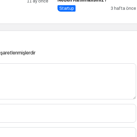
11 ay önce
Startup
3 hafta önce
 işaretlenmişlerdir