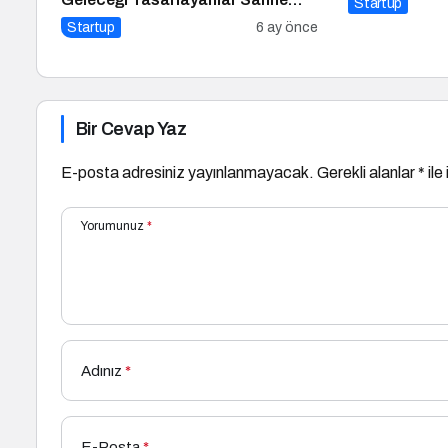
Startup
Alıyor!
Startup
6 ay önce
Bir Cevap Yaz
E-posta adresiniz yayınlanmayacak.
Gerekli alanlar
*
ile
Yorumunuz
*
Adınız
*
E-Posta
*