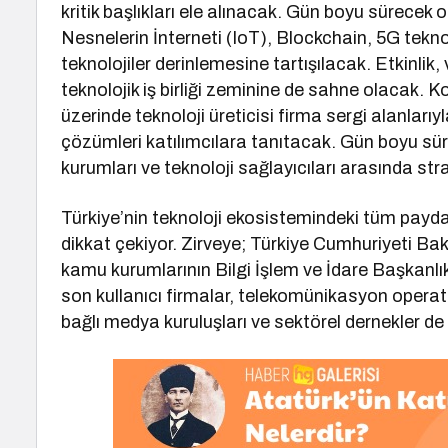
kritik başlıkları ele alınacak. Gün boyu sürecek
Nesnelerin İnterneti (IoT), Blockchain, 5G teknoloj
teknolojiler derinlemesine tartışılacak. Etkinlik, 
teknolojik iş birliği zeminine de sahne olacak.
üzerinde teknoloji üreticisi firma sergi alanlarıyla
çözümleri katılımcılara tanıtacak. Gün boyu sür
kurumları ve teknoloji sağlayıcıları arasında strat
Türkiye’nin teknoloji ekosistemindeki tüm paydaşl
dikkat çekiyor. Zirveye; Türkiye Cumhuriyeti Baka
kamu kurumlarının Bilgi İşlem ve İdare Başkanlık
son kullanıcı firmalar, telekomünikasyon operatörl
bağlı medya kuruluşları ve sektörel dernekler d