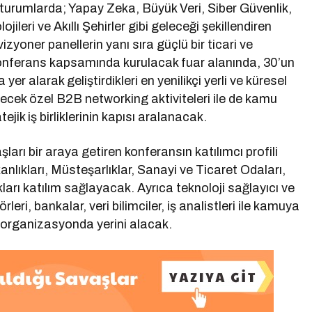
 oturumlarda; Yapay Zeka, Büyük Veri, Siber Güvenlik,
ileri ve Akıllı Şehirler gibi geleceği şekillendiren
vizyoner panellerin yanı sıra güçlü bir ticari ve
 Konferans kapsamında kurulacak fuar alanında, 30’un
 yer alarak geliştirdikleri en yenilikçi yerli ve küresel
ecek özel B2B networking aktiviteleri ile de kamu
ejik iş birliklerinin kapısı aralanacak.
arı bir araya getiren konferansın katılımcı profili
nlıkları, Müsteşarlıklar, Sanayi ve Ticaret Odaları,
ları katılım sağlayacak. Ayrıca teknoloji sağlayıcı ve
eri, bankalar, veri bilimciler, iş analistleri ile kamuya
e organizasyonda yerini alacak.