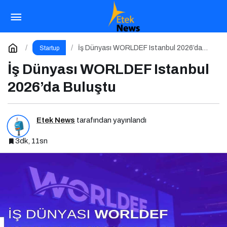
Kişisel Markalaşma 360 Podcast Serisi
Paylaş
Yorum Yap
İş Dünyası WORLDEF Istanbul 2026’da
Startup
Buluştu
İş Dünyası WORLDEF Istanbul
2026’da Buluştu
Etek News
tarafından yayınlandı
3dk, 11sn