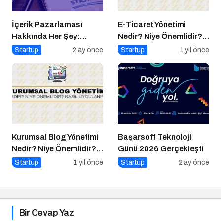
İçerik Pazarlaması
E-Ticaret Yönetimi
Hakkında Her Şey:
Nedir? Niye Önemlidir?
İçeriklerce Podcast
E-Ticaret Yönetimi Nasıl
Startup
2 ay önce
Startup
1 yıl önce
Serisi
Yapılır?
Kurumsal Blog Yönetimi
Başarsoft Teknoloji
Nedir? Niye Önemlidir?
Günü 2026 Gerçekleşti
Kurumsal Blog Yönetimi
Startup
1 yıl önce
Startup
2 ay önce
Nasıl Yapılır?
Bir Cevap Yaz