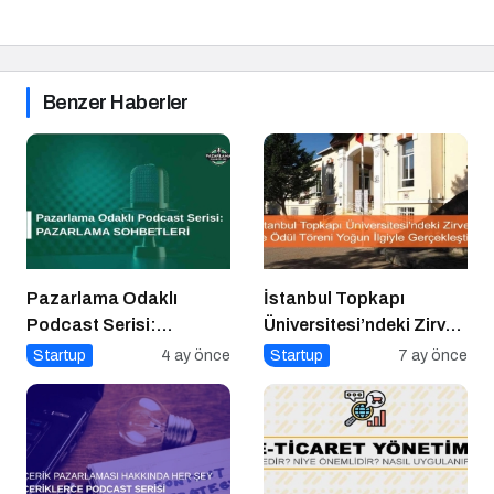
Benzer Haberler
Pazarlama Odaklı
İstanbul Topkapı
Podcast Serisi:
Üniversitesi’ndeki Zirve
Pazarlama Sohbetleri
ve Ödül Töreni Yoğun
Startup
4 ay önce
Startup
7 ay önce
İlgiyle Gerçekleşti