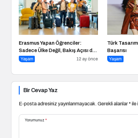
Erasmus Yapan Öğrenciler:
Türk Tasarımc
Sadece Ülke Değil, Bakış Açısı da
Başarısı
Değişiyor
Yaşam
12 ay önce
Yaşam
Bir Cevap Yaz
E-posta adresiniz yayınlanmayacak.
Gerekli alanlar
*
ile
Yorumunuz
*