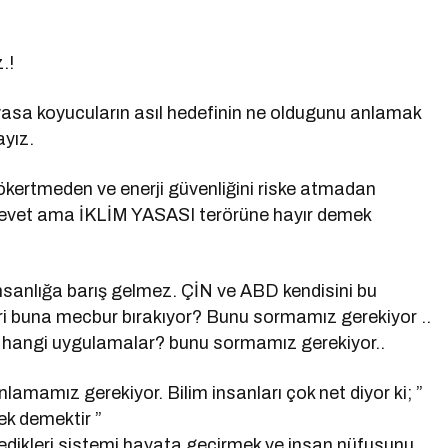
.!
yasa koyucuların asıl hedefinin ne oldugunu anlamak
yız.
ökertmeden ve enerji güvenliğini riske atmadan
na evet ama İKLİM YASASI terörüne hayır demek
anlığa barış gelmez. ÇİN ve ABD kendisini bu
ri buna mecbur bırakıyor? Bunu sormamız gerekiyor ..
ve hangi uygulamalar? bunu sormamız gerekiyor..
nlamamız gerekiyor. Bilim insanları çok net diyor ki; ”
ek demektir ”
dikleri sistemi hayata geçirmek ve insan nüfusunu