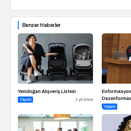
Benzer Haberler
Yenidoğan Alışveriş Listesi
Enformasyon
Dezenformas
Yaşam
1 yıl önce
Arayışları
Yaşam