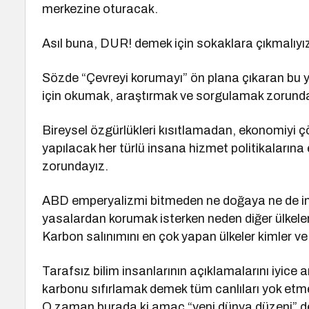
merkezine oturacak.
Asıl buna, DUR! demek için sokaklara çıkmalıyız
Sözde “Çevreyi korumayı” ön plana çıkaran bu 
için okumak, araştırmak ve sorgulamak zorunda
Bireysel özgürlükleri kısıtlamadan, ekonomiyi ç
yapılacak her türlü insana hizmet politikaları
zorundayız.
ABD emperyalizmi bitmeden ne doğaya ne de ins
yasalardan korumak isterken neden diğer ülkele
Karbon salınımını en çok yapan ülkeler kimler 
Tarafsız bilim insanlarının açıklamalarını iyice a
karbonu sıfırlamak demek tüm canlıları yok etm
O zaman burada ki amaç “yeni dünya düzeni” de