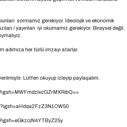
m bunları sormamız gerekiyor. İdeolojik ve ekonomik
ıları / yayınları iyi okumamiz gerekiyor. Bireysel değil,
oymalıyız.
im adımıza her türlü imzayı atarlar.
erilmiştir. Lütfen okuyup izleyip paylaşalım.
ju/?igsh=MWFmdzlxcGZrMXRibQ==
YaE/?igsh=aHdqa2FzZ3N1OW50
h/?igsh=eGkzcjN4YTByZ25y