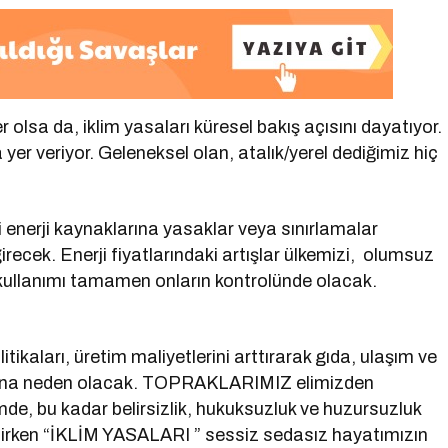
er olsa da, iklim yasaları küresel bakış açısını dayatıyor.
er veriyor. Geleneksel olan, atalık/yerel dediğimiz hiç
 enerji kaynaklarına yasaklar veya sınırlamalar
girecek. Enerji fiyatlarındaki artışlar ülkemizi, olumsuz
n kullanımı tamamen onların kontrolünde olacak.
.
tikaları, üretim maliyetlerini arttırarak gıda, ulaşım ve
larına neden olacak. TOPRAKLARIMIZ elimizden
emde, bu kadar belirsizlik, hukuksuzluk ve huzursuzluk
nirken “İKLİM YASALARI ” sessiz sedasız hayatımızın