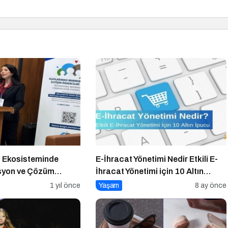
 Ekosisteminde
E-İhracat Yönetimi Nedir Etkili E-
yon ve Çözüm
İhracat Yönetimi için 10 Altın
İpucu
1 yıl önce
Yaşam
8 ay önce