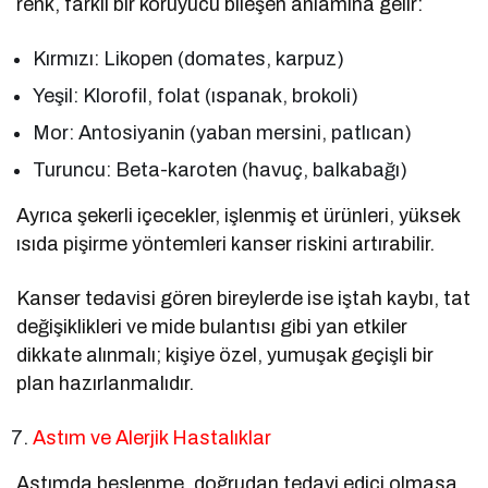
renk, farklı bir koruyucu bileşen anlamına gelir:
Kırmızı: Likopen (domates, karpuz)
Yeşil: Klorofil, folat (ıspanak, brokoli)
Mor: Antosiyanin (yaban mersini, patlıcan)
Turuncu: Beta-karoten (havuç, balkabağı)
Ayrıca şekerli içecekler, işlenmiş et ürünleri, yüksek
ısıda pişirme yöntemleri kanser riskini artırabilir.
Kanser tedavisi gören bireylerde ise iştah kaybı, tat
değişiklikleri ve mide bulantısı gibi yan etkiler
dikkate alınmalı; kişiye özel, yumuşak geçişli bir
plan hazırlanmalıdır.
Astım ve Alerjik Hastalıklar
Astımda beslenme, doğrudan tedavi edici olmasa