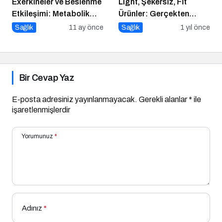
Exerkineler ve Beslenme
Light, Şekersiz, Fit
Etkileşimi: Metabolik
Ürünler: Gerçekten
Sağlıkta Yeni Bir
Daha Sağlıklı mı?
Sağlık
11 ay önce
Sağlık
1 yıl önce
Perspektif
Bir Cevap Yaz
E-posta adresiniz yayınlanmayacak.
Gerekli alanlar
*
ile
işaretlenmişlerdir
Yorumunuz
*
Adınız
*