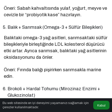
Öneri: Sabah kahvaltısında yulaf, yoğurt, meyve ve
cevizle bir “probiyotik kase” hazırlayın.
Balık + Sarımsak (Omega-3 + Sülfür Bileşikleri)
Balıktaki omega-3 yağ asitleri, sarımsaktaki sülfür
bileşikleriyle birleştiğinde LDL kolesterol düşürücü
etki artar. Ayrıca sarımsak, balıktaki yağ asitlerinin
oksidasyonunu da önler.
Öneri: Fırında balığı pişirirken sarımsakla marine
edin.
Brokoli + Hardal Tohumu (Mirozinaz Enzimi +
Glukozinolat)
Bu web sitesinde en iyi deneyimi yaşamanızı sağlamak için
Brokoli, kanser koruyucu bileşikler (sülforafan)
Kabul
çerezler kullanılmaktadır.