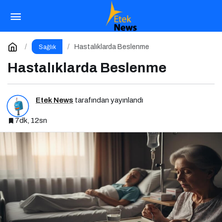
Besin Sinerjisi: Doğru Kombinasyonlarla
Besinlerin Gücünü Artırın
Paylaş
Yorum Yap
Hastalıklarda Beslenme
Sağlık
Hastalıklarda Beslenme
Etek News
tarafından yayınlandı
7dk, 12sn