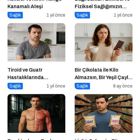
Kanamalı Ateşi
Fiziksel Sağlığımızın
Gizli Yöneticisi!
Sağlık
1 yıl önce
Sağlık
1 yıl önce
Tiroid ve Guatr
Bir Çikolata ile Kilo
Hastalıklarında
Almazsın, Bir Yeşil Çayla
Beslenme Bilinci
da Zayıflamazsın
Sağlık
1 yıl önce
Sağlık
9 ay önce