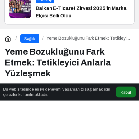
Balkan E-Ticaret Zirvesi 2025’in Marka
Elçisi Belli Oldu
Yeme Bozukluğunu Fark Etmek: Tetikleyici
Sağlık
Anlarla Yüzleşmek
Yeme Bozukluğunu Fark
Etmek: Tetikleyici Anlarla
Yüzleşmek
Bu web sitesinde en iyi deneyimi yaşamanızı sağlamak için
Kabul
Etek News
tarafından yayınlandı
çerezler kullanılmaktadır.
6dk, 37sn