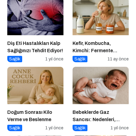
Diş Eti Hastalıkları Kalp
Kefir, Kombucha,
Sağlığınızı Tehdit Ediyor!
Kimchi: Fermente
Gıdalar Sağlıkta Yeni
Sağlık
1 yıl önce
Sağlık
11 ay önce
Trend mi?
Doğum Sonrası Kilo
Bebeklerde Gaz
Verme ve Beslenme
Sancısı: Nedenleri,
Belirtileri ve Etkili
Sağlık
1 yıl önce
Sağlık
1 yıl önce
Çözümler