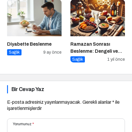
Diyabette Beslenme
Ramazan Sonrası
Beslenme: Dengeli ve
Sağlık
9 ay önce
Sağlıklı Bir Geçiş İçin
Sağlık
1 yıl önce
İpuçları
Bir Cevap Yaz
E-posta adresiniz yayınlanmayacak.
Gerekli alanlar
*
ile
işaretlenmişlerdir
Yorumunuz
*