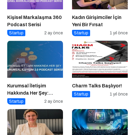
Kişisel Markalaşma 360
Kadın Girişimciler İçin
Podcast Serisi
Yeni Bir Fırsat
Startup
2 ay önce
Startup
1 yıl önce
Kurumsal İletişim
Charm Talks Başlıyor!
Hakkında Her Şey:
Startup
1 yıl önce
Kurumsal İletişim 2.0
Startup
2 ay önce
Podcast Serisi