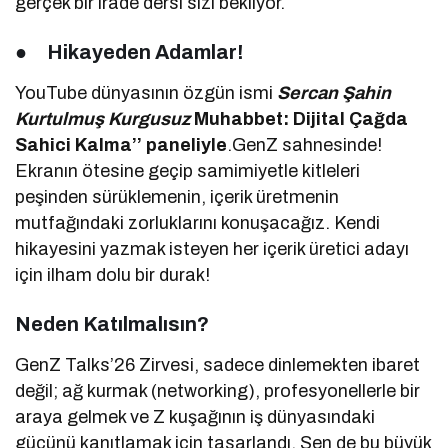
gerçek bir irade dersi sizi bekliyor.
●
Hikayeden Adamlar!
YouTube dünyasının özgün ismi
Sercan Şahin
Kurtulmuş
Kurgusuz
Muhabbet: Dijital Çağda
Sahici Kalma’’ paneliyle
.GenZ sahnesinde!
Ekranın ötesine geçip samimiyetle kitleleri
peşinden sürüklemenin, içerik üretmenin
mutfağındaki zorluklarını konuşacağız. Kendi
hikayesini yazmak isteyen her içerik üretici adayı
için ilham dolu bir durak!
Neden Katılmalısın?
GenZ Talks’26 Zirvesi, sadece dinlemekten ibaret
değil; ağ kurmak (networking), profesyonellerle bir
araya gelmek ve Z kuşağının iş dünyasındaki
gücünü kanıtlamak için tasarlandı. Sen de bu büyük