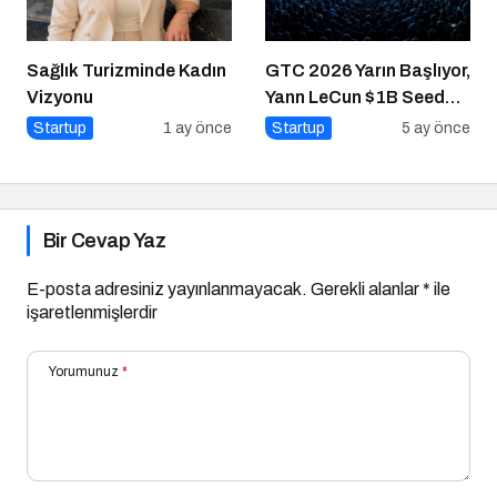
Sağlık Turizminde Kadın
GTC 2026 Yarın Başlıyor,
Vizyonu
Yann LeCun $1B Seed
Aldı: AI Fonlama
Startup
1 ay önce
Startup
5 ay önce
Çılgınlığı
Bir Cevap Yaz
E-posta adresiniz yayınlanmayacak.
Gerekli alanlar
*
ile
işaretlenmişlerdir
Yorumunuz
*