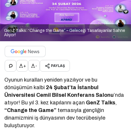
GenZ Talks: “Change the Game” – Geleceği Tasarlayanlar Sahne
Alıyor!
+
-
PAYLAŞ
Oyunun kuralları yeniden yazılıyor ve bu
dönüşümün kalbi
24 Şubat’ta İstanbul
Üniversitesi Cemil Bilsel Konferans Salonu
’nda
atıyor! Bu yıl 3. kez kapılarını açan
GenZ Talks
,
“Change the Game”
temasıyla gençliğin
dinamizmini iş dünyasının dev tecrübesiyle
buluşturuyor.