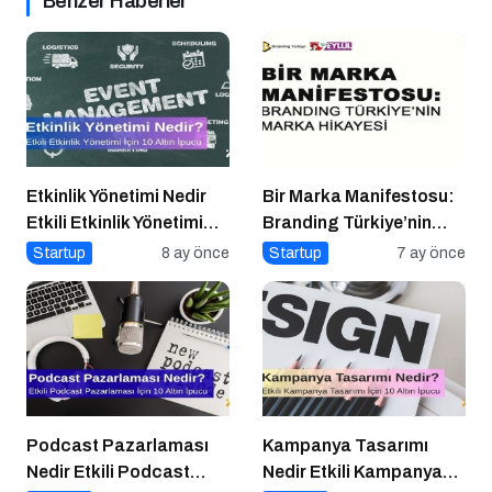
Benzer Haberler
Etkinlik Yönetimi Nedir
Bir Marka Manifestosu:
Etkili Etkinlik Yönetimi
Branding Türkiye’nin
İçin 10 Altın İpucu
Marka Hikayesi
Startup
8 ay önce
Startup
7 ay önce
Podcast Pazarlaması
Kampanya Tasarımı
Nedir Etkili Podcast
Nedir Etkili Kampanya