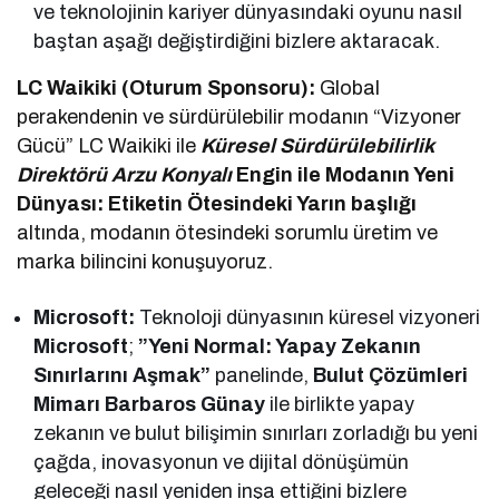
ve teknolojinin kariyer dünyasındaki oyunu nasıl
baştan aşağı değiştirdiğini bizlere aktaracak.
LC Waikiki (Oturum Sponsoru):
Global
perakendenin ve sürdürülebilir modanın “Vizyoner
Gücü” LC Waikiki ile
Küresel Sürdürülebilirlik
Direktörü Arzu Konyalı
Engin
ile Modanın Yeni
Dünyası: Etiketin Ötesindeki Yarın başlığı
altında, modanın ötesindeki sorumlu üretim ve
marka bilincini konuşuyoruz.
Microsoft:
Teknoloji dünyasının küresel vizyoneri
Microsoft
;
”Yeni Normal: Yapay Zekanın
Sınırlarını Aşmak”
panelinde,
Bulut Çözümleri
Mimarı Barbaros Günay
ile birlikte yapay
zekanın ve bulut bilişimin sınırları zorladığı bu yeni
çağda, inovasyonun ve dijital dönüşümün
geleceği nasıl yeniden inşa ettiğini bizlere