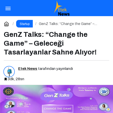
Dijital Markalaşma 1.0 Eğitimi İstanbul
Üniversitesi’nde Gerçekleşti!
Paylaş
Yorum Yap
GenZ Talks: “Change the Game” –
Startup
Geleceği Tasarlayanlar Sahne Alıyor!
GenZ Talks: “Change the
Game” – Geleceği
Tasarlayanlar Sahne Alıyor!
Etek News
tarafından yayınlandı
3dk, 28sn