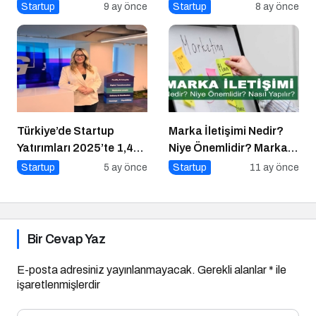
Pazarlaması için 10
Tasarımı İçin 10 Altın
Startup
9 ay önce
Startup
8 ay önce
Altın İpucu
Öneri
Türkiye’de Startup
Marka İletişimi Nedir?
Yatırımları 2025’te 1,4
Niye Önemlidir? Marka
Milyar Dolara Ulaştı
İletişimi Nasıl Yapılır?
Startup
5 ay önce
Startup
11 ay önce
Bir Cevap Yaz
E-posta adresiniz yayınlanmayacak.
Gerekli alanlar
*
ile
işaretlenmişlerdir