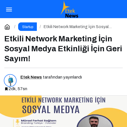
Butik Oteller İçin Önemli Tavsiyeler: Dijitali
Etkin Kullanın
Paylaş
Yorum Yap
Etkili Network Marketing İçin Sosyal
Startup
Medya Etkinliği İçin Geri Sayım!
Etkili Network Marketing İçin
Sosyal Medya Etkinliği İçin Geri
Sayım!
Etek News
tarafından yayınlandı
2dk, 57sn