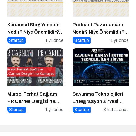
Kurumsal Blog Yönetimi
Podcast Pazarlaması
Nedir? Niye Önemlidir?
Nedir? Niye Önemlidir?
Kurumsal Blog Yönetimi
Podcast Pazarlaması
Startup
1 yıl önce
Startup
1 yıl önce
Nasıl Yapılır?
Nasıl Yapılır?
Mürsel Ferhat Sağlam
Savunma Teknolojileri
PR Carnet Dergisi’ne
Entegrasyon Zirvesi
Konuştu
Ankara’da
Startup
1 yıl önce
Startup
3 hafta önce
Gerçekleşecek!