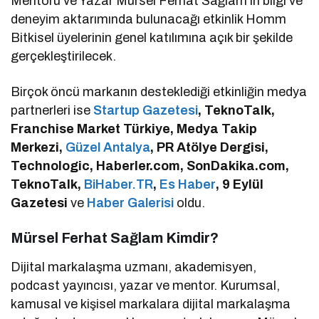
Mentoru ve Yazar Mürsel Ferhat Sağlam’ın bilgi ve
deneyim aktarımında bulunacağı etkinlik Homm
Bitkisel üyelerinin genel katılımına açık bir şekilde
gerçekleştirilecek.
Birçok öncü markanın desteklediği etkinliğin medya
partnerleri ise
Startup Gazetesi
, TeknoTalk,
Franchise Market Türkiye, Medya Takip
Merkezi,
Güzel Antalya
, PR Atölye Dergisi,
Technologic, Haberler.com, SonDakika.com,
TeknoTalk,
BiHaber.TR
,
Es Haber
, 9 Eylül
Gazetesi
ve
Haber Galerisi
oldu.
Mürsel Ferhat Sağlam Kimdir?
Dijital markalaşma uzmanı, akademisyen,
podcast yayıncısı, yazar ve mentor. Kurumsal,
kamusal ve kişisel markalara dijital markalaşma