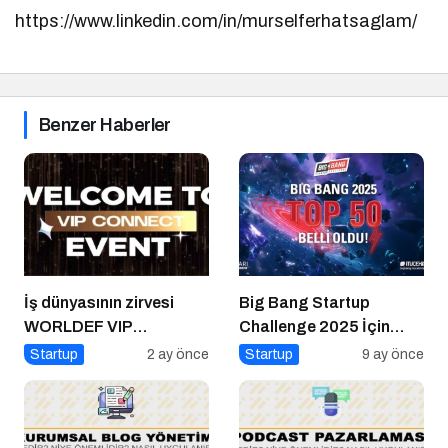
https://www.linkedin.com/in/murselferhatsaglam/
Benzer Haberler
İş dünyasının zirvesi
Big Bang Startup
WORLDEF VIP
Challenge 2025 İçin
Connect’te buluştu
Geri Sayım Başladı
Startup
2 ay önce
Startup
9 ay önce