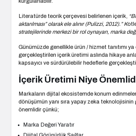
kurgulanabilir.
Literatürde teorik çerçevesi belirlenen içerik,
“Bi
aktarılması” olarak ele alınır (Pulizzi, 2012).” K
otl
stratejilerinde merkezi bir rol oynayan, marka değe
Günümüzde genellikle ürün / hizmet tanıtımı ya
gerçekleştirilen içerik üretimi aslında hikaye an
kapsayıcı ve sürdürülebilir hedeflerle gerçekleştir
İçerik Üretimi Niye Önemlid
Markaların dijital ekosistemde konum edinmeleri
dönüşümün yanı sıra yapay zeka teknolojisinin g
önemlidir çünkü;
Marka Değeri Yaratır
Dijital Görünürlük Sağlar