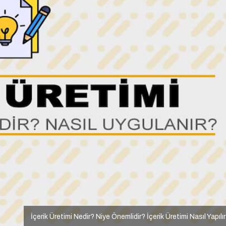
İçerik Üretimi Nedir? Niye Önemlidir? İçerik Üretimi Nasıl Yapılı