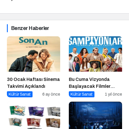
Benzer Haberler
30 Ocak Haftası Sinema
Bu Cuma Vizyonda
Takvimi Açıklandı
Başlayacak Filmler
Açıklandı
Kültür Sanat
6 ay önce
Kültür Sanat
1 yıl önce