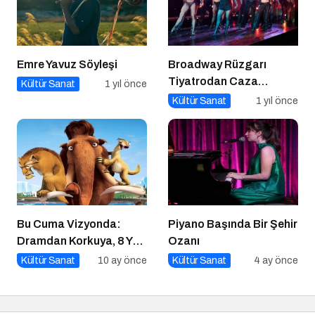
Emre Yavuz Söyleşi
Broadway Rüzgarı
Tiyatrodan Caza
Kültür Sanat
1 yıl önce
Dopdolu Bir Program
Kültür Sanat
1 yıl önce
Bu Cuma Vizyonda:
Piyano Başında Bir Şehir
Dramdan Korkuya, 8 Yeni
Ozanı
Film Sinemaseverlerle
Kültür Sanat
10 ay önce
Kültür Sanat
4 ay önce
Buluşuyor!