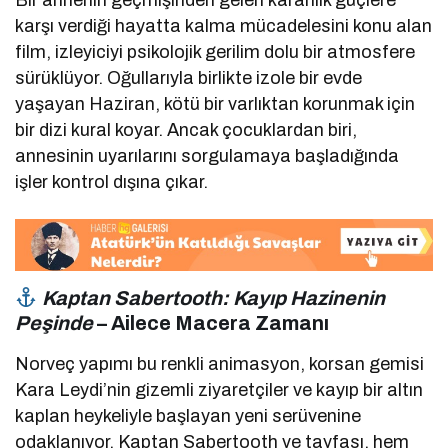
Bir annenin geçmişinden gelen karanlık güçlere
karşı verdiği hayatta kalma mücadelesini konu alan
film, izleyiciyi psikolojik gerilim dolu bir atmosfere
sürüklüyor. Oğullarıyla birlikte izole bir evde
yaşayan Haziran, kötü bir varlıktan korunmak için
bir dizi kural koyar. Ancak çocuklardan biri,
annesinin uyarılarını sorgulamaya başladığında
işler kontrol dışına çıkar.
Kaptan Sabertooth: Kayıp Hazinenin
Peşinde
– Ailece Macera Zamanı
Norveç yapımı bu renkli animasyon, korsan gemisi
Kara Leydi’nin gizemli ziyaretçiler ve kayıp bir altın
kaplan heykeliyle başlayan yeni serüvenine
odaklanıyor. Kaptan Sabertooth ve tayfası, hem