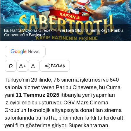
Bu Hafta Vizyona Girecek Filmler Belli Oldu: Sinema Keyfi Paribu
Cineverse’te Başlıyor!
+
-
PAYLAŞ
Türkiye’nin 29 ilinde, 78 sinema işletmesi ve 640
salonla hizmet veren Paribu Cineverse, bu Cuma
yani
11 Temmuz 2025
itibarıyla yeni yapımları
izleyicilerle buluşturuyor. CGV Mars Cinema
Group’un teknolojik altyapısıyla donatılan sinema
salonlarında bu hafta, birbirinden farklı türlerde altı
yeni film gösterime giriyor. Süper kahraman