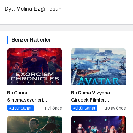
Dyt. Melina Ezgi Tosun
Benzer Haberler
Bu Cuma
Bu Cuma Vizyona
Sinemaseverleri
Girecek Filmler
Bekleyen Yepyeni Filmler!
Açıklandı
Kültür Sanat
1 yıl önce
Kültür Sanat
10 ay önce