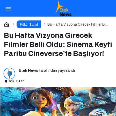
Anne Çocuk Rehberi
Paylaş
Yorum Yap
Bu Hafta Vizyona Girecek Filmler Belli
Kültür Sanat
Oldu: Sinema Keyfi Paribu
Cineverse’te Başlıyor!
Bu Hafta Vizyona Girecek
Filmler Belli Oldu: Sinema Keyfi
Paribu Cineverse’te Başlıyor!
Etek News
tarafından yayınlandı
3dk, 31sn