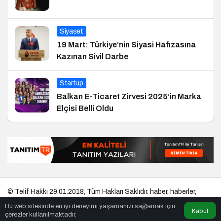
Siyaset
19 Mart: Türkiye’nin Siyasi Hafızasına
Kazınan Sivil Darbe
Startup
Balkan E-Ticaret Zirvesi 2025’in Marka
Elçisi Belli Oldu
© Telif Hakkı 29.01.2018, Tüm Hakları Saklıdır.
haber
,
haberler
,
gezilecek yerler
,
en iyiler listesi
,
bihaber
,
startup
,
sağlıklı
,
eshaber
,
Bu web sitesinde en iyi deneyimi yaşamanızı sağlamak için
kadın
,
habertr
Kabul
çerezler kullanılmaktadır.