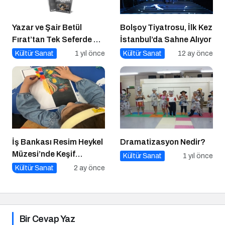
Yazar ve Şair Betül
Bolşoy Tiyatrosu, İlk Kez
Fırat’tan Tek Seferde 7
İstanbul’da Sahne Alıyor
Kitap Müjdesi
Kültür Sanat
1 yıl önce
Kültür Sanat
12 ay önce
İş Bankası Resim Heykel
Dramatizasyon Nedir?
Müzesi’nde Keşif
Kültür Sanat
1 yıl önce
Başlıyor!
Kültür Sanat
2 ay önce
Bir Cevap Yaz