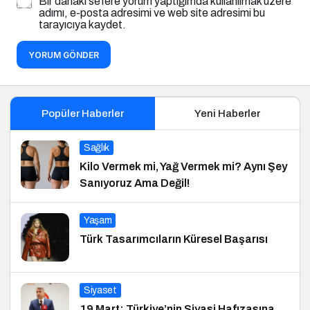
Bir dahaki sefere yorum yaptığımda kullanılmak üzere
adımı, e-posta adresimi ve web site adresimi bu
tarayıcıya kaydet.
YORUM GÖNDER
Popüler Haberler
Yeni Haberler
Sağlık
Kilo Vermek mi, Yağ Vermek mi? Aynı Şey
Sanıyoruz Ama Değil!
Yaşam
Türk Tasarımcıların Küresel Başarısı
Siyaset
19 Mart: Türkiye’nin Siyasi Hafızasına