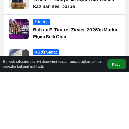
Kazınan Sivil Darbe
Startup
Balkan E-Ticaret Zirvesi 2025’in Marka
Elçisi Belli Oldu
Kültür Sanat
Çocuklar Masallarla Hayallerini
Bu web sitesinde en iyi deneyimi yaşamanızı sağlamak için
Kabul
çerezler kullanılmaktadır.
Gerçekleştiriyor!
© Telif Hakkı 29.01.2018, Tüm Hakları Saklıdır.
haber
,
haberler
,
gezilecek yerler
,
en iyiler listesi
,
bihaber
,
startup
,
sağlıklı
,
eshaber
,
kadın
,
habertr