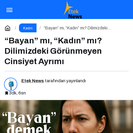
Flormar’ın Çok Sevilen Ruj Serisi: Sheer Up ile
Gülümse
Paylaş
Yorum Yap
“Bayan” mı, “Kadın” mı? Dilimizdeki
Kadın
Görünmeyen Cinsiyet Ayrımı
“Bayan” mı, “Kadın” mı?
Dilimizdeki Görünmeyen
Cinsiyet Ayrımı
Etek News
tarafından yayınlandı
3dk, 6sn