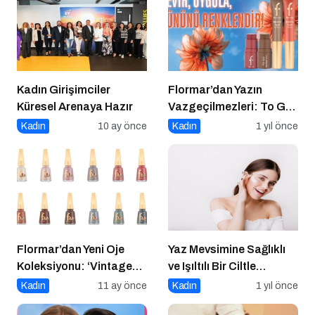
Kadın Girişimciler
Flormar’dan Yazın
Küresel Arenaya Hazır
Vazgeçilmezleri: To Go
Blush & To Go Bronzer
Kadın
10 ay önce
Kadın
1 yıl önce
Flormar’dan Yeni Oje
Yaz Mevsimine Sağlıklı
Koleksiyonu: ‘Vintage
ve Işıltılı Bir Ciltle
Romance’ Nostaljiyle
Merhaba Deyin
Kadın
11 ay önce
Kadın
1 yıl önce
Harmanlanmış Bir