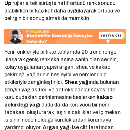
Up
rujlarla tek sürüşte hafif örtücü renk sonucu
alabilirken birkaç kat daha uygulayarak örtücü ve
belirgin bir sonuç almak da mümkün.
Yeni renkleriyle birlikte toplamda 20 trend renge
ulaşarak geniş renk skalasına sahip olan serinin,
kolay uygulanan yapısı argan, shea ve kakao
çekirdeği yağlarının besleyici ve nemlendirici
etkileriyle zenginleştirildi.
Shea yağı
nda bulunan
zengin yağ asitleri ve antioksidanlar sayesinde
kuru dudakları derinlemesine beslerken
kakao
çekirdeği
yağı
dudaklarda koruyucu bir nem
tabakası oluşturarak, aşırı sıcaklıklar ve iç mekan
ısısının neden olduğu kuruluklardan korumaya
yardımcı oluyor.
Argan yağı
ise cilt tarafından