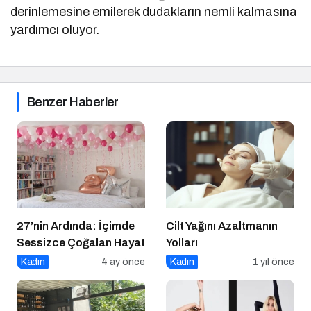
derinlemesine emilerek dudakların nemli kalmasına
yardımcı oluyor.
Benzer Haberler
27’nin Ardında: İçimde
Cilt Yağını Azaltmanın
Sessizce Çoğalan Hayat
Yolları
Kadın
4 ay önce
Kadın
1 yıl önce