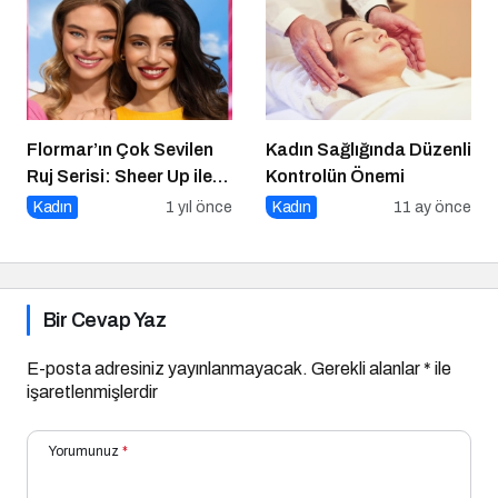
Zarafeti Tırnaklara
Taşıyor!
Flormar’ın Çok Sevilen
Kadın Sağlığında Düzenli
Ruj Serisi: Sheer Up ile
Kontrolün Önemi
Gülümse
Kadın
1 yıl önce
Kadın
11 ay önce
Bir Cevap Yaz
E-posta adresiniz yayınlanmayacak.
Gerekli alanlar
*
ile
işaretlenmişlerdir
Yorumunuz
*