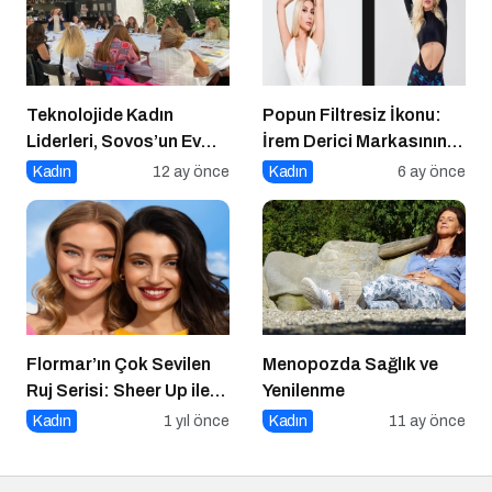
Teknolojide Kadın
Popun Filtresiz İkonu:
Liderleri, Sovos’un Ev
İrem Derici Markasının
Sahipliğinde Bir Araya
Genetik Kodları Çözüldü
Kadın
12 ay önce
Kadın
6 ay önce
Geldi
Flormar’ın Çok Sevilen
Menopozda Sağlık ve
Ruj Serisi: Sheer Up ile
Yenilenme
Gülümse
Kadın
1 yıl önce
Kadın
11 ay önce