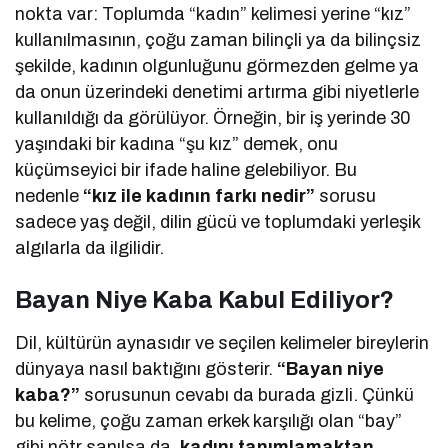
nokta var: Toplumda “kadın” kelimesi yerine “kız”
kullanılmasının, çoğu zaman bilinçli ya da bilinçsiz
şekilde, kadının olgunluğunu görmezden gelme ya
da onun üzerindeki denetimi artırma gibi niyetlerle
kullanıldığı da görülüyor. Örneğin, bir iş yerinde 30
yaşındaki bir kadına “şu kız” demek, onu
küçümseyici bir ifade haline gelebiliyor. Bu
nedenle
“kız ile kadının farkı nedir”
sorusu
sadece yaş değil, dilin gücü ve toplumdaki yerleşik
algılarla da ilgilidir.
Bayan Niye Kaba Kabul Ediliyor?
Dil, kültürün aynasıdır ve seçilen kelimeler bireylerin
dünyaya nasıl baktığını gösterir.
“Bayan niye
kaba?”
sorusunun cevabı da burada gizli. Çünkü
bu kelime, çoğu zaman erkek karşılığı olan “bay”
gibi nötr sanılsa da,
kadını tanımlamaktan