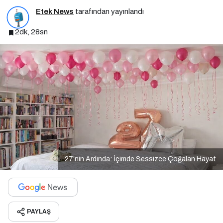
Etek News
tarafından yayınlandı
2dk, 28sn
27’nin Ardında: İçimde Sessizce Çoğalan Hayat
PAYLAŞ