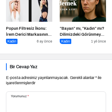
“Volume Up Mascara”
Popun Filtresiz İkonu:
“Bayan” mı, “Kadın” mı?
İrem Derici Markasının
Dilimizdeki Görünmeyen
Genetik Kodları Çözüldü
Cinsiyet Ayrımı
Kadın
6 ay önce
Kadın
1 yıl önce
Bir Cevap Yaz
E-posta adresiniz yayınlanmayacak.
Gerekli alanlar
*
ile
işaretlenmişlerdir
Yorumunuz
*