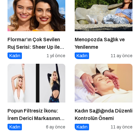
Flormar’ın Çok Sevilen
Menopozda Sağlık ve
Ruj Serisi: Sheer Up ile
Yenilenme
Gülümse
Kadın
1 yıl önce
Kadın
11 ay önce
Popun Filtresiz İkonu:
Kadın Sağlığında Düzenli
İrem Derici Markasının
Kontrolün Önemi
Genetik Kodları Çözüldü
Kadın
6 ay önce
Kadın
11 ay önce