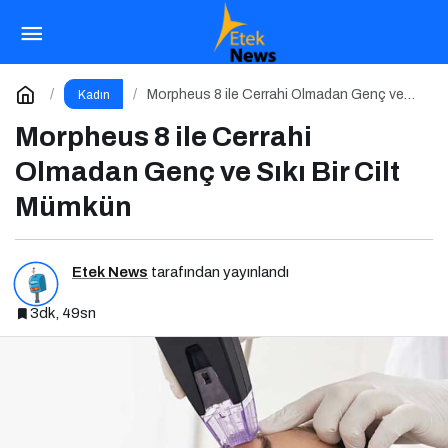
27’nin Ardında: İçimde Sessizce Çoğalan
Hayat
Paylaş
Yorum Yap
Morpheus 8 ile Cerrahi Olmadan Genç ve
Kadın
Sıkı Bir Cilt Mümkün
Morpheus 8 ile Cerrahi
Olmadan Genç ve Sıkı Bir Cilt
Mümkün
Etek News
tarafından yayınlandı
3dk, 49sn