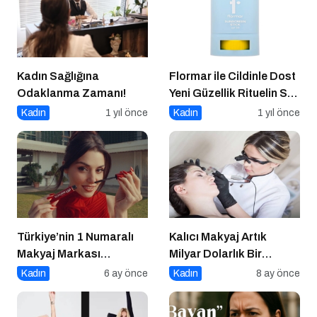
Kadın Sağlığına
Flormar ile Cildinle Dost
Odaklanma Zamanı!
Yeni Güzellik Rituelin Sun
Lovers
Kadın
1 yıl önce
Kadın
1 yıl önce
Türkiye’nin 1 Numaralı
Kalıcı Makyaj Artık
Makyaj Markası
Milyar Dolarlık Bir
Flormar’ın Yeni Global
Endüstri
Kadın
6 ay önce
Kadın
8 ay önce
Marka Yüzü “Hande
Erçel” ile ilk lansmanı: