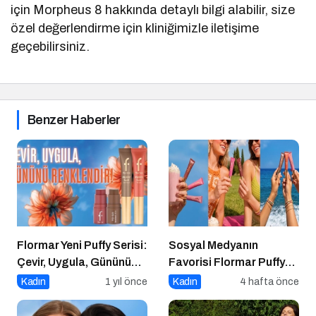
için Morpheus 8 hakkında detaylı bilgi alabilir, size
özel değerlendirme için kliniğimizle iletişime
geçebilirsiniz.
Benzer Haberler
Flormar Yeni Puffy Serisi:
Sosyal Medyanın
Çevir, Uygula, Gününü
Favorisi Flormar Puffy
Renklendir!
Liquid Blush Serisine
Kadın
1 yıl önce
Kadın
4 hafta önce
Yeni Renkler Eklendi!