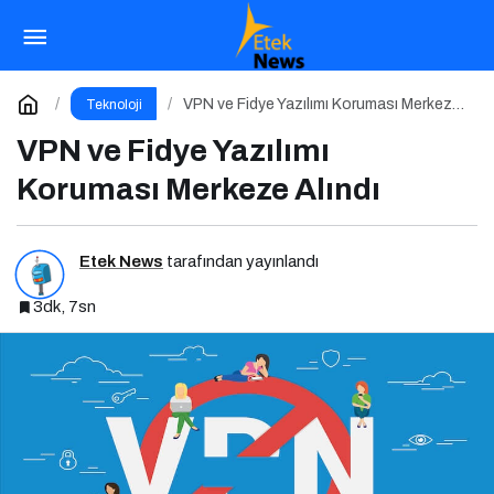
Dijital dünyanın yeni tehdidi: SnakeStealer
Paylaş
Yorum Yap
VPN ve Fidye Yazılımı Koruması Merkeze
Teknoloji
Alındı
VPN ve Fidye Yazılımı
Koruması Merkeze Alındı
Etek News
tarafından yayınlandı
3dk, 7sn