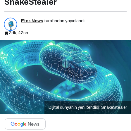
SnakeStealer
Etek News
tarafından yayınlandı
2dk, 42sn
Dijital dünyanın yeni tehdidi: SnakeStealer