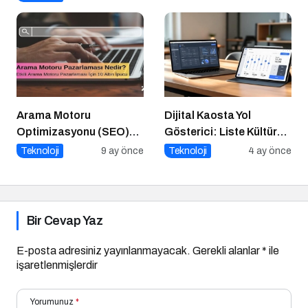
Yükselişte
Arama Motoru
Dijital Kaosta Yol
Optimizasyonu (SEO)
Gösterici: Liste Kültürü
Nedir? Etkili SEO İçin 10
ve İnteraktif Çözümlerin
Teknoloji
9 ay önce
Teknoloji
4 ay önce
Altın İpucu
Geleceği
Bir Cevap Yaz
E-posta adresiniz yayınlanmayacak.
Gerekli alanlar
*
ile
işaretlenmişlerdir
Yorumunuz
*