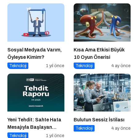
Sosyal Medyada Varım,
Kısa Ama Etkisi Büyük
Öyleyse Kimim?
10 Oyun Önerisi
Teknoloji
1 yıl önce
Teknoloji
4 ay önce
Yeni Tehdit: Sahte Hata
Bulutun Sessiz İstilası
Mesajıyla Başlayan
Teknoloji
4 ay önce
Siber Saldırılar
Teknoloji
1 yıl önce