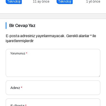
güvenliğinin temel
Güncelleme
Teknoloji
11 ay önce
Teknoloji
1 yıl önce
katmanı
Bir Cevap Yaz
E-posta adresiniz yayınlanmayacak.
Gerekli alanlar
*
ile
işaretlenmişlerdir
Yorumunuz
*
Adınız
*
E-Posta
*