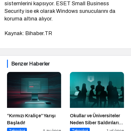
sistemlerini kapsıyor. ESET Small Business
Security ise ek olarak Windows sunucularını da
koruma altına alıyor.
Kaynak: Bihaber.TR
Benzer Haberler
“Kırmızı Kraliçe” Yarışı
Okullar ve Üniversiteler
Başladı!
Neden Siber Saldırıların
Hedefinde?
Teknoloji
4 ay önce
Teknoloji
1 yıl önce