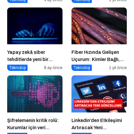
Yapay zekâ siber
Fiber Hızında Gelişen
tehditlerde yeni bir
Uçurum: Kimler Bağlı,
dönemi başlatıyor
Kimler Dışarıda
Teknoloji
8 ay önce
Teknoloji
1 yıl önce
Şifrelemenin kritik rolü:
Linkedin’den Etkileşimi
Kurumlar için veri
Artıracak Yeni