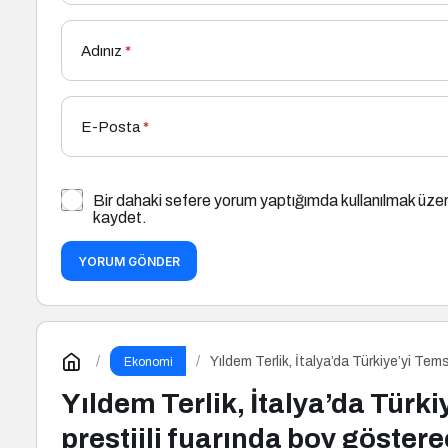
Adınız
*
E-Posta
*
Bir dahaki sefere yorum yaptığımda kullanılmak üzer
kaydet.
YORUM GÖNDER
Yıldem Terlik, İtalya’da Türkiye’yi Tem
Ekonomi
Yıldem Terlik, İtalya’da Türki
prestijli fuarında boy göster