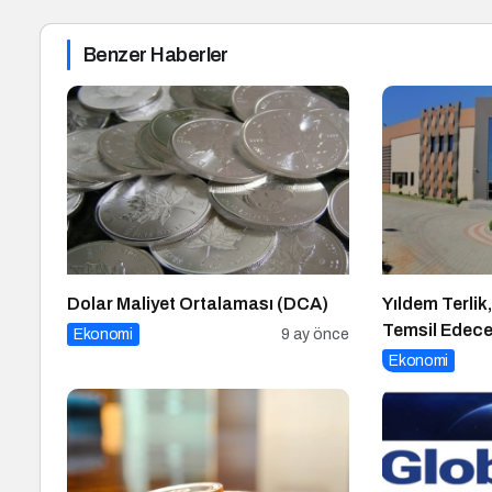
Benzer Haberler
Dolar Maliyet Ortalaması (DCA)
Yıldem Terlik,
Temsil Edecek
Ekonomi
9 ay önce
üretici, Avrup
Ekonomi
fuarında boy