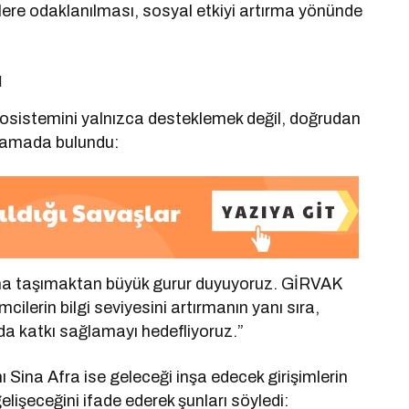
ekiplere odaklanılması, sosyal etkiyi artırma yönünde
ı
kosistemini yalnızca desteklemek değil, doğrudan
ıklamada bulundu:
alanına taşımaktan büyük gurur duyuyoruz. GİRVAK
cilerin bilgi seviyesini artırmanın yanı sıra,
 da katkı sağlamayı hedefliyoruz.”
ı Sina Afra ise geleceği inşa edecek girişimlerin
gelişeceğini ifade ederek şunları söyledi: