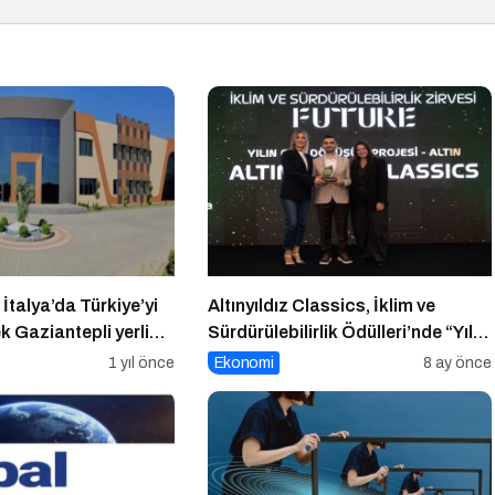
 İtalya’da Türkiye’yi
Altınyıldız Classics, İklim ve
 Gaziantepli yerli
Sürdürülebilirlik Ödülleri’nde “Yılın
a’nın en prestijli
Geri Dönüşüm Projesi”
1 yıl önce
Ekonomi
8 ay önce
 gösterecek
Kategorisinde Altın Ödül Kazandı