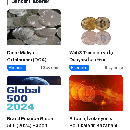
Benzer Haberler
Dolar Maliyet
Web3 Trendleri ve İş
Ortalaması (DCA)
Dünyası İçin Yeni
Fırsatlar
Ekonomi
10 ay önce
Ekonomi
9 ay önce
Brand Finance Global
Bitcoin, İzolasyonist
500 (2024) Raporu
Politikaların Kazananı