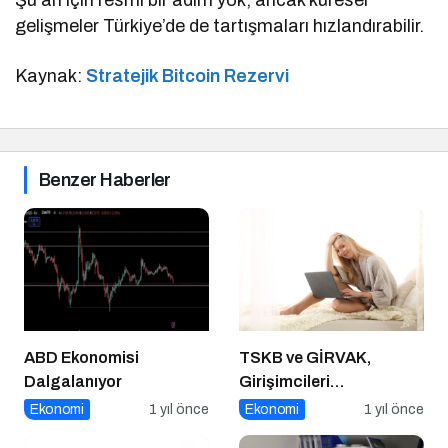
gelişmeler Türkiye’de de tartışmaları hızlandırabilir.
Kaynak:
Stratejik Bitcoin Rezervi
Benzer Haberler
ABD Ekonomisi
TSKB ve GİRVAK,
Dalgalanıyor
Girişimcileri
Güçlendirecek Ortak Bir
Ekonomi
1 yıl önce
Ekonomi
1 yıl önce
Program Başlattı