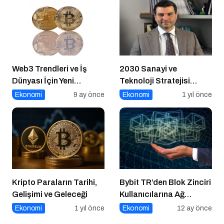
Web3 Trendleri ve İş
2030 Sanayi ve
Dünyası İçin Yeni
Teknoloji Stratejisi
Fırsatlar
Açıklandı
Ekonomi
9 ay önce
Ekonomi
1 yıl önce
Kripto Paraların Tarihi,
Bybit TR’den Blok Zinciri
Gelişimi ve Geleceği
Kullanıcılarına Ağ
Tıkanıklığı Rehberi!
Ekonomi
1 yıl önce
Ekonomi
12 ay önce