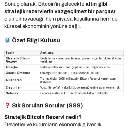
Sonuç olarak, Bitcoin’in gelecekte
altın gibi
stratejik rezervlerin vazgeçilmez bir parçası
olup olmayacağı, hem piyasa koşullarına hem de
küresel ekonominin yönüne bağlı.
Özet Bilgi Kutusu
Başlık
Açıklama
Stratejik Bitcoin
Devletler ve kurumların finansal güvenlik için tuttukları Bitcoin
Rezervi
varlıkları
Amaçlar
Enflasyondan korunma, çeşitlendirme, değer saklama
Önemli Örnekler
Strategy (636.505 BTC), El Salvador (6.284 BTC)
Trump, 6 Mart 2025’te Stratejik Bitcoin Rezervi kurulmasını
ABD Kararı
onayladı
Eleştiriler
Volatilite, şeffaflık eksikliği, doların güvenine zarar verme riski
Gelecek
Daha fazla ülke ve kurum rezervlere Bitcoin ekleyebilir
Sık Sorulan Sorular (SSS)
Stratejik Bitcoin Rezervi nedir?
Devletler ve kurumların ekonomik güvenlik