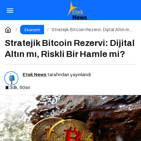
BtcTurk’te Şüpheli İşlem Alarmı: 48 Milyon
Dolarlık Çıkış İddiası
Paylaş
Yorum Yap
Stratejik Bitcoin Rezervi: Dijital Altın mı,
Ekonomi
Riskli Bir Hamle mi?
Stratejik Bitcoin Rezervi: Dijital
Altın mı, Riskli Bir Hamle mi?
Etek News
tarafından yayınlandı
3dk, 50sn