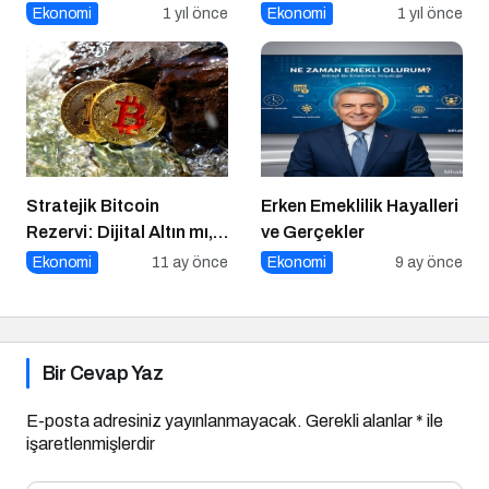
Yayımlandı!
Olabilir
Ekonomi
1 yıl önce
Ekonomi
1 yıl önce
Stratejik Bitcoin
Erken Emeklilik Hayalleri
Rezervi: Dijital Altın mı,
ve Gerçekler
Riskli Bir Hamle mi?
Ekonomi
11 ay önce
Ekonomi
9 ay önce
Bir Cevap Yaz
E-posta adresiniz yayınlanmayacak.
Gerekli alanlar
*
ile
işaretlenmişlerdir