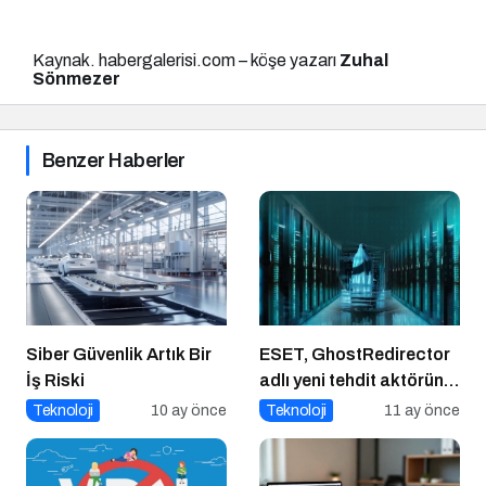
Kaynak. habergalerisi.com – köşe yazarı
Zuhal
Sönmezer
Benzer Haberler
Siber Güvenlik Artık Bir
ESET, GhostRedirector
İş Riski
adlı yeni tehdit aktörünü
keşfetti
Teknoloji
10 ay önce
Teknoloji
11 ay önce