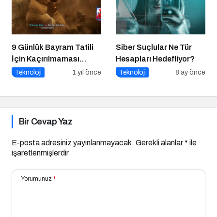
9 Günlük Bayram Tatili
Siber Suçlular Ne Tür
İçin Kaçırılmaması
Hesapları Hedefliyor?
Gereken 8 Oyun
Teknoloji
1 yıl önce
Teknoloji
8 ay önce
Bir Cevap Yaz
E-posta adresiniz yayınlanmayacak.
Gerekli alanlar
*
ile
işaretlenmişlerdir
Yorumunuz
*