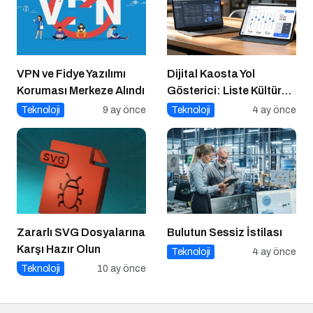
VPN ve Fidye Yazılımı
Dijital Kaosta Yol
Koruması Merkeze Alındı
Gösterici: Liste Kültürü
ve İnteraktif Çözümlerin
Teknoloji
9 ay önce
Teknoloji
4 ay önce
Geleceği
Zararlı SVG Dosyalarına
Bulutun Sessiz İstilası
Karşı Hazır Olun
Teknoloji
4 ay önce
Teknoloji
10 ay önce