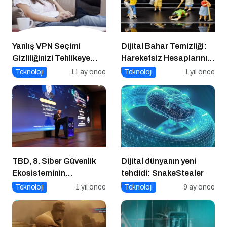
Yanlış VPN Seçimi
Dijital Bahar Temizliği:
Gizliliğinizi Tehlikeye
Hareketsiz Hesaplarınızı
Atabilir
Temizlemenin Zamanı
Teknoloji
11 ay önce
Teknoloji
1 yıl önce
Geldi!
TBD, 8. Siber Güvenlik
Dijital dünyanın yeni
Ekosisteminin
tehdidi: SnakeStealer
Geliştirilmesi Zirvesi’ni
Teknoloji
1 yıl önce
Teknoloji
9 ay önce
Gerçekleştirdi