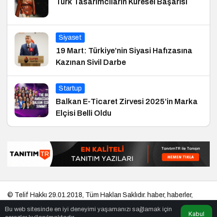
Türk Tasarımcıların Küresel Başarısı
Siyaset
19 Mart: Türkiye’nin Siyasi Hafızasına
Kazınan Sivil Darbe
Startup
Balkan E-Ticaret Zirvesi 2025’in Marka
Elçisi Belli Oldu
© Telif Hakkı 29.01.2018, Tüm Hakları Saklıdır.
haber
,
haberler
,
gezilecek yerler
,
en iyiler listesi
,
bihaber
,
startup
,
sağlıklı
,
eshaber
,
Bu web sitesinde en iyi deneyimi yaşamanızı sağlamak için
kadın
,
habertr
Kabul