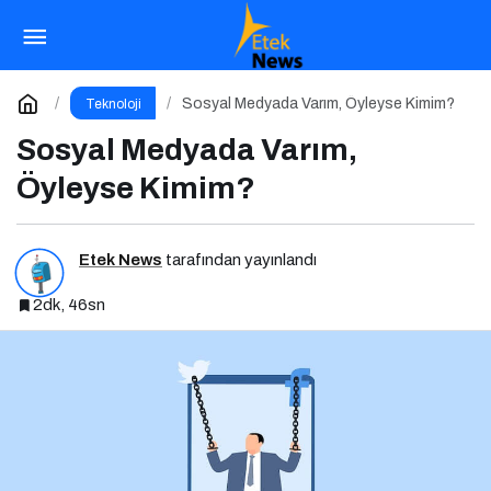
Fiber Hızında Gelişen Uçurum: Kimler Bağlı,
Kimler Dışarıda
Paylaş
Yorum Yap
Sosyal Medyada Varım, Öyleyse Kimim?
Teknoloji
Sosyal Medyada Varım,
Öyleyse Kimim?
Etek News
tarafından yayınlandı
2dk, 46sn