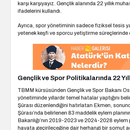
karşı karşıyayız. Gençlik alanında 22 yıllık muh
ifadelerini kullandı.
Ayrıca, spor yönetiminin sadece fiziksel tesis y
yetenek keşfi ve sporcu yetiştirme süreçlerinde c
Gençlik ve Spor Politikalarında 22 Yıl
TBMM kürsüsünden Gençlik ve Spor Bakanı Osm
yönetiminde yıllardır temel hatalar yaptığını bel
Şûrası düzenlendiğini hatırlatan Ekmen, sonunc
Şûrası’nda belirlenen 83 maddelik eylem planın
Bakanlığı’nın 2019-2023 ve 2024-2028 eylem pla
hayata geçirileceğine dair herhangi bir somut 