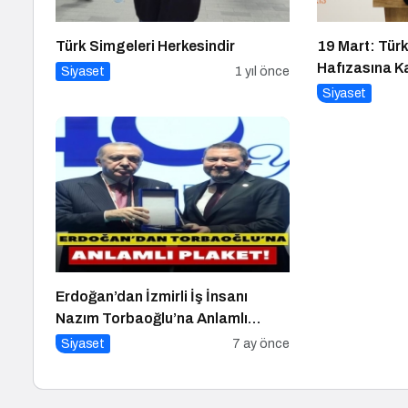
Türk Simgeleri Herkesindir
19 Mart: Türk
Hafızasına Ka
Siyaset
1 yıl önce
Siyaset
Erdoğan’dan İzmirli İş İnsanı
Nazım Torbaoğlu’na Anlamlı
Plaket
Siyaset
7 ay önce