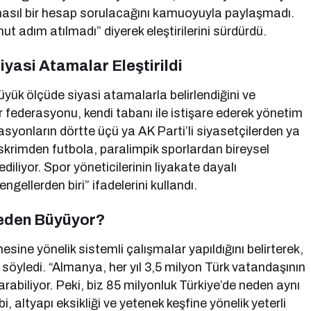
nasıl bir hesap sorulacağını kamuoyuyla paylaşmadı.
 adım atılmadı” diyerek eleştirilerini sürdürdü.
iyasi Atamalar Eleştirildi
yük ölçüde siyasi atamalarla belirlendiğini ve
r federasyonu, kendi tabanı ile istişare ederek yönetim
asyonların dörtte üçü ya AK Parti’li siyasetçilerden ya
skrimden futbola, paralimpik sporlardan bireysel
diliyor. Spor yöneticilerinin liyakate dayalı
ellerden biri” ifadelerini kullandı.
Neden Büyüyor?
esine yönelik sistemli çalışmalar yapıldığını belirterek,
ı söyledi. “Almanya, her yıl 3,5 milyon Türk vatandaşının
rabiliyor. Peki, biz 85 milyonluk Türkiye’de neden aynı
altyapı eksikliği ve yetenek keşfine yönelik yeterli