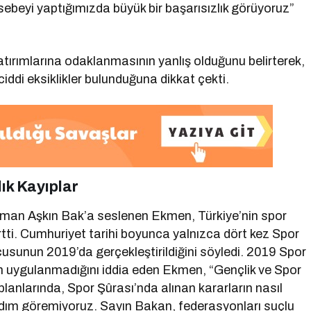
asebeyi yaptığımızda büyük bir başarısızlık görüyoruz”
atırımlarına odaklanmasının yanlış olduğunu belirterek,
iddi eksiklikler bulunduğuna dikkat çekti.
lık Kayıplar
an Aşkın Bak’a seslenen Ekmen, Türkiye’nin spor
irtti. Cumhuriyet tarihi boyunca yalnızca dört kez Spor
usunun 2019’da gerçekleştirildiğini söyledi. 2019 Spor
ın uygulanmadığını iddia eden Ekmen, “Gençlik ve Spor
nlarında, Spor Şûrası’nda alınan kararların nasıl
adım göremiyoruz. Sayın Bakan, federasyonları suçlu