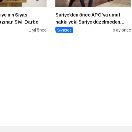
iye’nin Siyasi
Suriye’den önce APO’ya umut
zınan Sivil Darbe
hakkı yok! Suriye düzelmeden
APO’ya umut hakkı yok!
1 yıl önce
Siyaset
6 ay önce