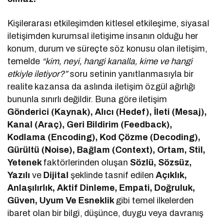
Kişilerarası etkileşimden kitlesel etkileşime, siyasal
iletişimden kurumsal iletişime insanın olduğu her
konum, durum ve süreçte söz konusu olan iletişim,
temelde
“kim, neyi, hangi kanalla, kime ve hangi
etkiyle iletiyor?”
soru setinin yanıtlanmasıyla bir
realite kazansa da aslında iletişim özgül ağırlığı
bununla sınırlı değildir. Buna göre iletişim
Gönderici (Kaynak), Alıcı (Hedef), İleti (Mesaj),
Kanal (Araç), Geri Bildirim (Feedback),
Kodlama (Encoding), Kod Çözme (Decoding),
Gürültü (Noise), Bağlam (Context), Ortam, Stil,
Yetenek
faktörlerinden oluşan
Sözlü, Sözsüz,
Yazılı
ve
Dijital
şeklinde tasnif edilen
Açıklık,
Anlaşılırlık, Aktif Dinleme, Empati, Doğruluk,
Güven, Uyum Ve Esneklik
gibi temel ilkelerden
ibaret olan bir bilgi, düşünce, duygu veya davranış