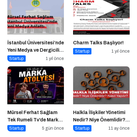
İstanbul Üniversitesi’nde
Charm Talks Başlıyor!
Yeni Medya ve Dergicilik
Startup
1 yıl önce
Konuşuldu
Startup
1 yıl önce
Mürsel Ferhat Sağlam
Halkla İlişkiler Yönetimi
Tek Rumeli Tv’de Marka
Nedir? Niye Önemlidir?
Atölyesi Programına
Halkla İlişkiler Yönetimi
Startup
5 gün önce
Startup
11 ay önce
Konuk Oldu
Nasıl Yapılır?