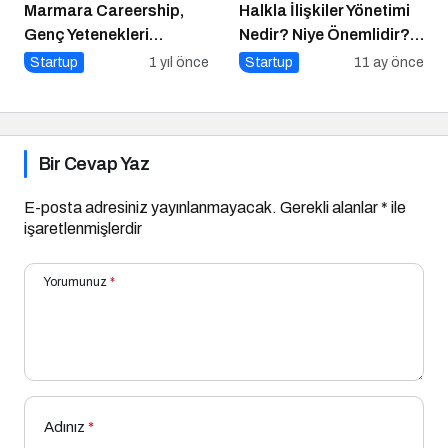
Marmara Careership,
Halkla İlişkiler Yönetimi
Genç Yetenekleri
Nedir? Niye Önemlidir?
Geleceğin İş Dünyasıyla
Halkla İlişkiler Yönetimi
Startup
1 yıl önce
Startup
11 ay önce
Buluşturuyor!
Nasıl Yapılır?
Bir Cevap Yaz
E-posta adresiniz yayınlanmayacak.
Gerekli alanlar
*
ile
işaretlenmişlerdir
Yorumunuz
*
Adınız
*