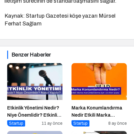
iletişim sürecinin de standartlaşmasını sağlar.
Kaynak: Startup Gazetesi köşe yazarı Mürsel
Ferhat Sağlam
Benzer Haberler
Etkinlik Yönetimi Nedir?
Marka Konumlandırma
Niye Önemlidir? Etkinlik
Nedir Etkili Marka
Yönetimi Nasıl Yapılır?
Konumlandırma İçin 10
Startup
11 ay önce
Startup
8 ay önce
Altın İpucu