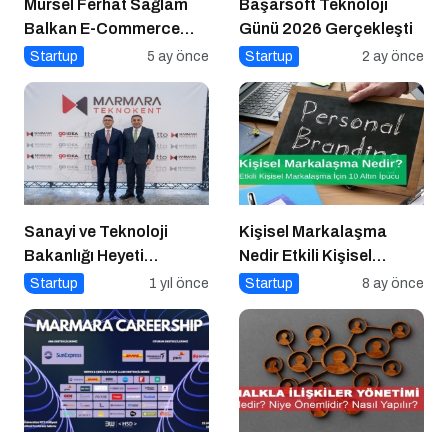
Mürsel Ferhat Sağlam
Başarsoft Teknoloji
Balkan E-Commerce
Günü 2026 Gerçekleşti
Summit’e Konuştu
Startup
5 ay önce
Startup
2 ay önce
Sanayi ve Teknoloji
Kişisel Markalaşma
Bakanlığı Heyeti
Nedir Etkili Kişisel
Marmara Teknokent’i
Markalaşma için 10 Altın
Startup
1 yıl önce
Startup
8 ay önce
Ziyaret Etti!
İpucu