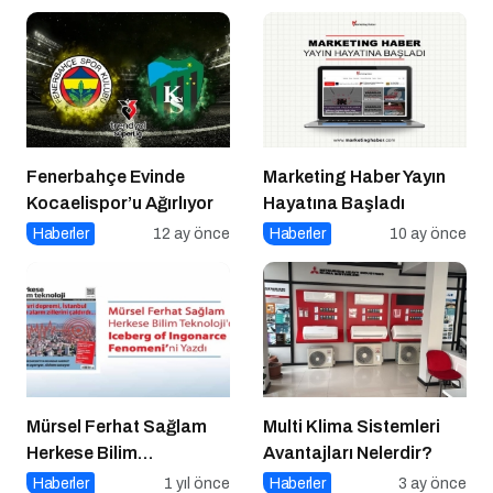
Fenerbahçe Evinde
Marketing Haber Yayın
Kocaelispor’u Ağırlıyor
Hayatına Başladı
Haberler
12 ay önce
Haberler
10 ay önce
Mürsel Ferhat Sağlam
Multi Klima Sistemleri
Herkese Bilim
Avantajları Nelerdir?
Teknoloji’de “Iceberg of
Haberler
1 yıl önce
Haberler
3 ay önce