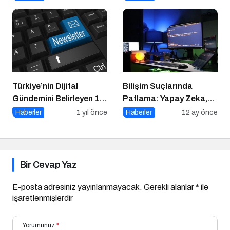
Ingonarce Fenomeni”ni
Yazdı
Türkiye’nin Dijital
Bilişim Suçlarında
Gündemini Belirleyen 15
Patlama: Yapay Zeka,
Haber Sitesi
Sahte Siteler ve Dijital
Haberler
1 yıl önce
Haberler
12 ay önce
Tuzaklar Tehlike Saçıyor
Bir Cevap Yaz
E-posta adresiniz yayınlanmayacak.
Gerekli alanlar
*
ile
işaretlenmişlerdir
Yorumunuz
*