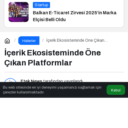
Startup
Balkan E-Ticaret Zirvesi 2025’in Marka
Elçisi Belli Oldu
İçerik Ekosisteminde Öne Çıkan
Haberler
Platformlar
İçerik Ekosisteminde Öne
Çıkan Platformlar
Etek News
tarafından yayınlandı
Bu web sitesinde en iyi deneyimi yaşamanızı sağlamak için
Kabul
çerezler kullanılmaktadır.
2dk, 34sn