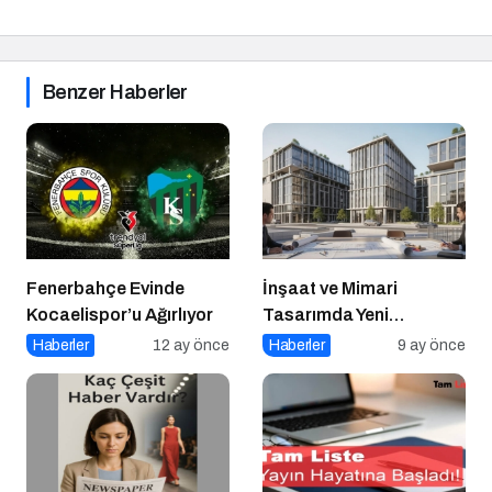
Benzer Haberler
Fenerbahçe Evinde
İnşaat ve Mimari
Kocaelispor’u Ağırlıyor
Tasarımda Yeni
Standartlar Belirliyor
Haberler
12 ay önce
Haberler
9 ay önce