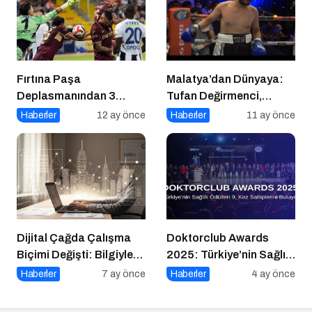
Fırtına Paşa
Malatya’dan Dünyaya:
Deplasmanından 3
Tufan Değirmenci,
Puanla Ayrıldı
Fethiye’de Ringe Çıkıyor
Haberler
12 ay önce
Haberler
11 ay önce
Dijital Çağda Çalışma
Doktorclub Awards
Biçimi Değişti: Bilgiyle
2025: Türkiye’nin Sağlık
Para Kazananların Yeni
Ödülleri 9. Kez
Haberler
7 ay önce
Haberler
4 ay önce
Düzeni
Sahiplerini Buluyor