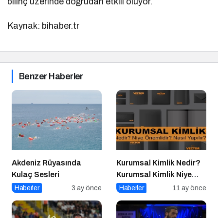
bilinç üzerinde doğrudan etkili oluyor.
Kaynak: bihaber.tr
Benzer Haberler
Akdeniz Rüyasında
Kurumsal Kimlik Nedir?
Kulaç Sesleri
Kurumsal Kimlik Niye
Önemlidir? Kurumsal
Haberler
3 ay önce
Haberler
11 ay önce
Kimlik Nasıl Yapılır?