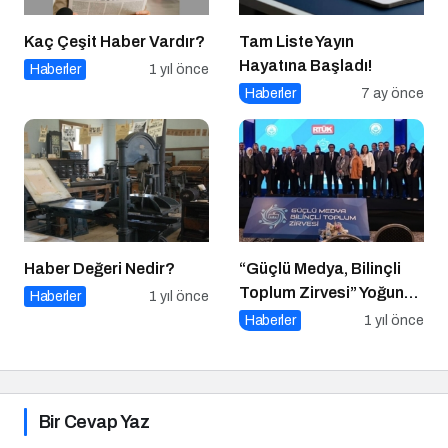
Kaç Çeşit Haber Vardır?
Tam Liste Yayın
Hayatına Başladı!
Haberler
1 yıl önce
Haberler
7 ay önce
Haber Değeri Nedir?
“Güçlü Medya, Bilinçli
Toplum Zirvesi” Yoğun
Haberler
1 yıl önce
Katılımla Gerçekleşti
Haberler
1 yıl önce
Bir Cevap Yaz