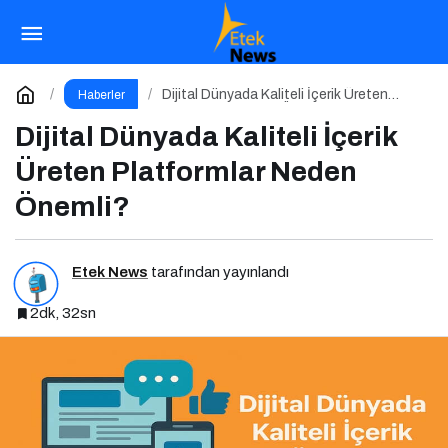
Dijital Dünyanın Nabzını Tutan 12 Özgün
Platform
Paylaş
Yorum Yap
Dijital Dünyada Kaliteli İçerik Üreten
Haberler
Platformlar Neden Önemli?
Dijital Dünyada Kaliteli İçerik
Üreten Platformlar Neden
Önemli?
Etek News
tarafından yayınlandı
2dk, 32sn