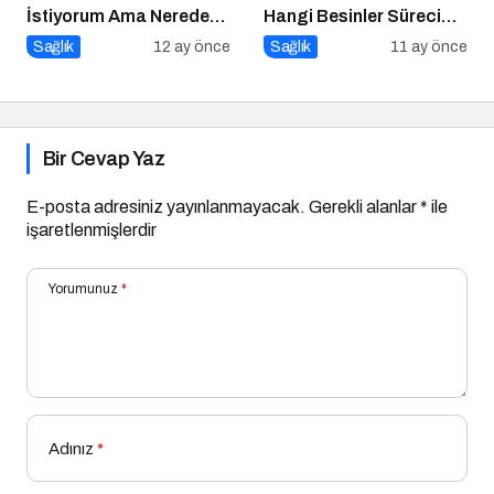
İstiyorum Ama Nereden
Hangi Besinler Süreci
Başlayacağımı
Kolaylaştırır?
Sağlık
12 ay önce
Sağlık
11 ay önce
Bilmiyorum!
Bir Cevap Yaz
E-posta adresiniz yayınlanmayacak.
Gerekli alanlar
*
ile
işaretlenmişlerdir
Yorumunuz
*
Adınız
*