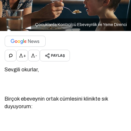
Çocuklarda Kontrolcü Ebeveynlik ve Yeme Direnci
+
-
PAYLAŞ
Sevgili okurlar,
Birçok ebeveynin ortak cümlesini klinikte sık
duyuyorum: