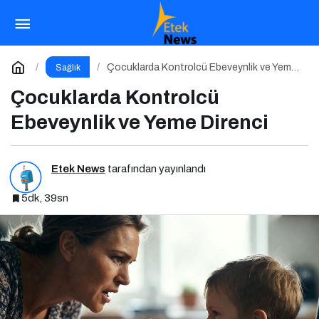
Reklamların Çocuk Beslenmesine Etkisi
Paylaş
Yorum Yap
Çocuklarda Kontrolcü Ebeveynlik ve Yeme
Sağlık
Direnci
Çocuklarda Kontrolcü
Ebeveynlik ve Yeme Direnci
Etek News
tarafından yayınlandı
5dk, 39sn