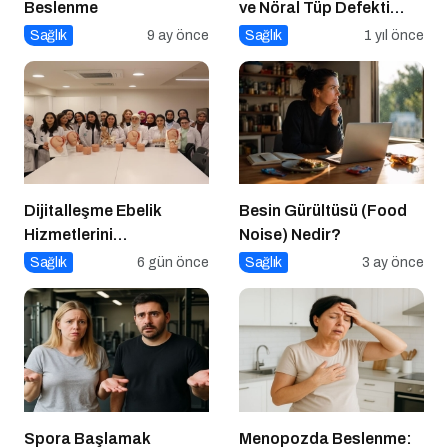
Beslenme
ve Nöral Tüp Defekti
İlişkisi
Sağlık
9 ay önce
Sağlık
1 yıl önce
Dijitalleşme Ebelik
Besin Gürültüsü (Food
Hizmetlerini
Noise) Nedir?
Dönüştürüyor
Sağlık
6 gün önce
Sağlık
3 ay önce
Spora Başlamak
Menopozda Beslenme: