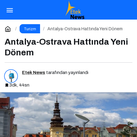
Bayram Hareketliliği Avrupa Hayallerini
Tetikledi
Paylaş
Yorum Yap
Antalya-Ostrava Hattında Yeni Dönem
Turizm
Antalya-Ostrava Hattında Yeni
Dönem
Etek News
tarafından yayınlandı
3dk, 44sn