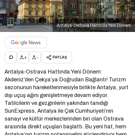
Antalya-Ostrava Hattında Yeni Dönem
+
-
PAYLAŞ
Antalya-Ostrava Hattında Yeni Dönem:
Akdeniz’den Çekya’ya Doğrudan Bağlantı! Turizm
sezonunun hareketlenmesiyle birlikte Antalya, yurt
dışı uçuş ağını genişletmeye devam ediyor.
Tatilcilerin ve gezginlerin yakından tanıdığı
SunExpress, Antalya ile Çek Cumhuriyeti’nin
sanayi ve kültür merkezlerinden biri olan Ostrava
arasında direkt uçuşları başlattı. Bu yeni hat, hem
Antalya’nın turizm potansiyelini güçlendiriyor hem