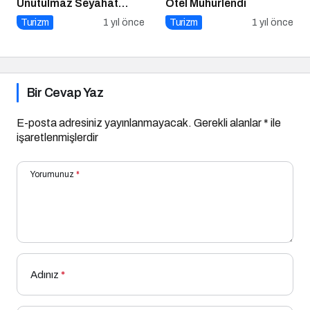
Unutulmaz Seyahat
Otel Mühürlendi
Önerileri
Turizm
1 yıl önce
Turizm
1 yıl önce
Bir Cevap Yaz
E-posta adresiniz yayınlanmayacak.
Gerekli alanlar
*
ile
işaretlenmişlerdir
Yorumunuz
*
Adınız
*