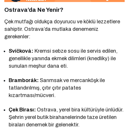
Ostrava’da Ne Yenir?
Çek mutfağı oldukça doyurucu ve köklü lezzetlere
sahiptir. Ostrava’da mutlaka denemeniz
gerekenler:
Svíčková:
Kremsi sebze sosu ile servis edilen,
genellikle yanında ekmek dilimleri (knedlíky) ile
sunulan meşhur dana eti.
Bramborák:
Sarımsak ve mercanköşk ile
tatlandırılmış, çıtır çıtır patates
kızartması/mücveri.
Çek Birası:
Ostrava, yerel bira kültürüyle ünlüdür.
Şehrin yerel butik birahanelerinde taze üretilen
biraları denemek bir gelenektir.