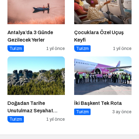
Antalya’da 3 Günde
Çocuklara Özel Uçuş
Gezilecek Yerler
Keyfi
Turizm
1 yıl önce
Turizm
1 yıl önce
Doğadan Tarihe
İki Başkent Tek Rota
Unutulmaz Seyahat
Turizm
3 ay önce
Önerileri
Turizm
1 yıl önce