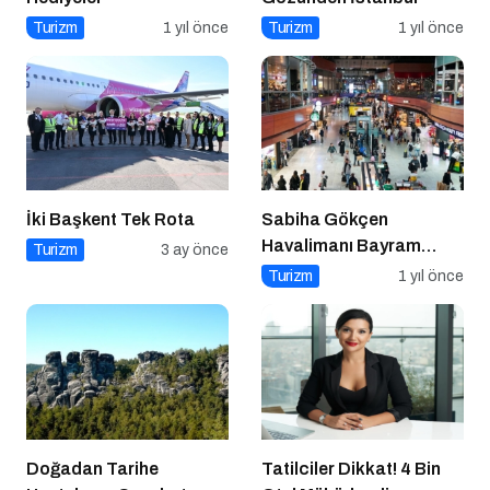
Turizm
1 yıl önce
Turizm
1 yıl önce
İki Başkent Tek Rota
Sabiha Gökçen
Havalimanı Bayram
Turizm
3 ay önce
Yoğunluğuna Hazır!
Turizm
1 yıl önce
Doğadan Tarihe
Tatilciler Dikkat! 4 Bin