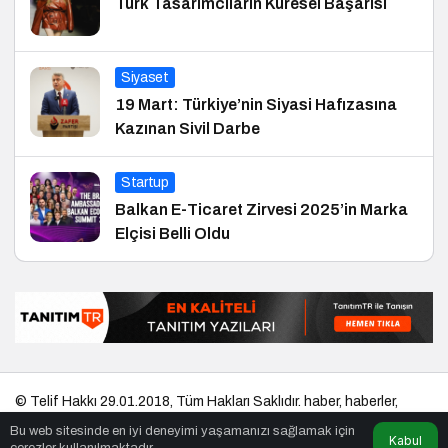
Türk Tasarımcıların Küresel Başarısı
Siyaset
19 Mart: Türkiye’nin Siyasi Hafızasına
Kazınan Sivil Darbe
Startup
Balkan E-Ticaret Zirvesi 2025’in Marka
Elçisi Belli Oldu
© Telif Hakkı 29.01.2018, Tüm Hakları Saklıdır.
haber
,
haberler
,
gezilecek yerler
,
en iyiler listesi
,
bihaber
,
startup
,
sağlıklı
,
eshaber
,
Bu web sitesinde en iyi deneyimi yaşamanızı sağlamak için
kadın
,
habertr
Kabul
çerezler kullanılmaktadır.