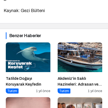
Kaynak: Gezi Bülteni
Benzer Haberler
Tatilde Doğayı
Akdeniz’in Saklı
Koruyarak Keşfedin
Hazineleri: Adrasan ve
Çevresi
Turizm
1 yıl önce
Turizm
1 yıl önce