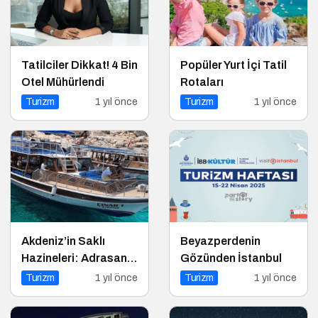
Tatilciler Dikkat! 4 Bin
Popüler Yurt İçi Tatil
Otel Mühürlendi
Rotaları
Turizm
1 yıl önce
Turizm
1 yıl önce
Akdeniz’in Saklı
Beyazperdenin
Hazineleri: Adrasan
Gözünden İstanbul
ve Çevresi
Turizm
1 yıl önce
Turizm
1 yıl önce