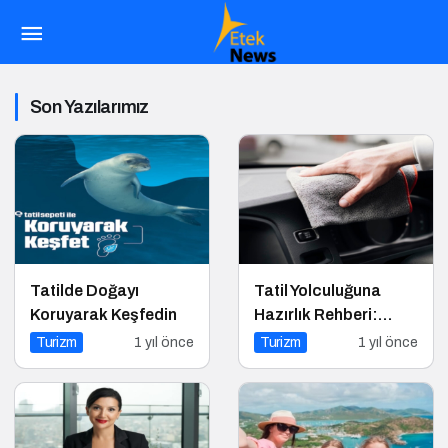
Son Yazılarımız
Tatilde Doğayı
Tatil Yolculuğuna
Koruyarak Keşfedin
Hazırlık Rehberi:
Aracınız İçin Almanız
Turizm
1 yıl önce
Turizm
1 yıl önce
Gereken 7 Temel
Önlem!