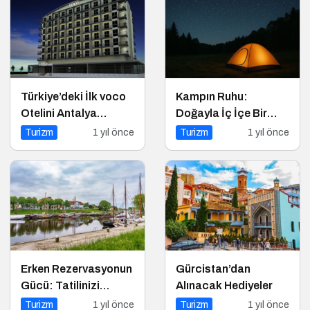
Türkiye’deki İlk voco
Kampın Ruhu:
Otelini Antalya
Doğayla İç İçe Bir
Konyaaltı’nda Açıyor
Yaşam Tarzı
Turizm
1 yıl önce
Turizm
1 yıl önce
Erken Rezervasyonun
Gürcistan’dan
Gücü: Tatilinizi
Alınacak Hediyeler
Planlayın, Avantajları
Turizm
1 yıl önce
Turizm
1 yıl önce